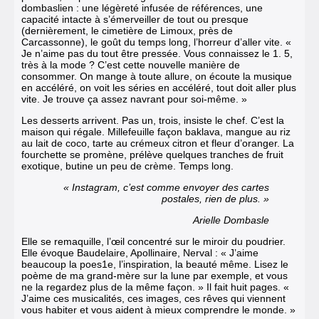
dombaslien : une légèreté infusée de références, une
capacité intacte à s’émerveil­ler de tout ou presque
(dernièrement, le cimetière de Limoux, près de
Carcassonne), le goût du temps long, l’horreur d’aller vite. «
Je n’aime pas du tout être pressée. Vous connaissez le 1. 5,
très à la mode ? C’est cette nouvelle manière de
consommer. On mange à toute allure, on écoute la musique
en accéléré, on voit les séries en accéléré, tout doit aller plus
vite. Je trouve ça assez navrant pour soi-même. »
Les desserts arrivent. Pas un, trois, in­siste le chef. C’est la
maison qui régale. Millefeuille façon baklava, mangue au riz
au lait de coco, tarte au crémeux citron et fleur d’oranger. La
fourchette se promène, prélève quelques tranches de fruit
exo­tique, butine un peu de crème. Temps long.
« Instagram, c’est comme envoyer des cartes
postales, rien de plus. »
Arielle Dombasle
Elle se remaquille, l’œil concentré sur le miroir du poudrier.
Elle évoque Baudelaire, Apollinaire, Nerval : « J’aime
beaucoup la poes1e, l’inspiration, la beauté même. Lisez le
poème de ma grand-mère sur la lune par exemple, et vous
ne la regardez plus de la même façon. » Il fait huit pages. «
J’aime ces musicalités, ces images, ces rêves qui viennent
vous habiter et vous aident à mieux comprendre le monde. »