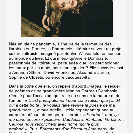
Née en pleine pandémie, à l’heure de la fermeture des
librairies en France, la Pharmacie Littéraire se veut un projet
culturel altruiste, imaginé par Sophie Wiesenfeld, en soutien
au monde du livre. Et qui mieux qu’Arielle Dombasle,
passionnée de littérature, persuadée que l’on peut soigner
les maux par les mots, pour nous guider ? Elle succède ainsi
à Amanda Sthers, David Foenkinos, Alexandre Jardin,
Sophie de Closets, ou encore Jacques Attali.
Dans la boîte d’Arielle, on repère d’abord
Images
, le recueil
de poèmes de sa grand-mère Man’ha Garreau Dombasle
réédité pour l’occasion, qui traite du sens de la nature et de
l’amour.
« C’est principalement pour cette raison que j’ai dit
oui à cette boîte : je voulais faire revivre la poésie de ma
grand-mère »
, avoue Arielle, lucide cependant quand au
caractère désuet de ce genre littéraire.
« Pourtant, moi, ça
me parle encore. Apolinaire, Baudelaire, Rimbaud, Verlaine…
Ceux-là nous réconcilient avec notre moi le plus
profond »
. Puis,
Fragments d’un Discours Amoureux
, de