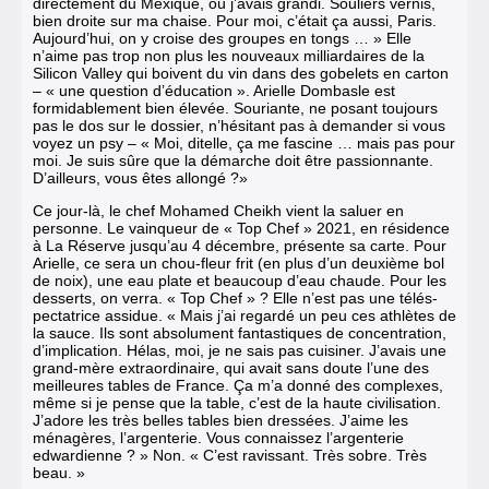
directement du Mexique, où j’avais grandi. Souliers vernis,
bien droite sur ma chaise. Pour moi, c’était ça aussi, Paris.
Aujourd’hui, on y croise des groupes en tongs … » Elle
n’aime pas trop non plus les nouveaux milliardaires de la
Silicon Valley qui boivent du vin dans des gobelets en carton
– « une question d’éducation ». Arielle Dombasle est
formidablement bien élevée. Souriante, ne posant toujours
pas le dos sur le dossier, n’hésitant pas à demander si vous
voyez un psy – « Moi, dit­elle, ça me fascine … mais pas pour
moi. Je suis sûre que la démarche doit être pas­sionnante.
D’ailleurs, vous êtes allongé ?»
Ce jour-là, le chef Mohamed Cheikh vient la saluer en
personne. Le vain­queur de « Top Chef » 2021, en résidence
à La Réserve jusqu’au 4 décembre, pré­sente sa carte. Pour
Arielle, ce sera un chou-fleur frit (en plus d’un deuxième bol
de noix), une eau plate et beaucoup d’eau chaude. Pour les
desserts, on verra. « Top Chef » ? Elle n’est pas une télés­
pectatrice assidue. « Mais j’ai regardé un peu ces athlètes de
la sauce. Ils sont ab­solument fantastiques de concentration,
d’implication. Hélas, moi, je ne sais pas cuisiner. J’avais une
grand-mère extraordi­naire, qui avait sans doute l’une des
meil­leures tables de France. Ça m’a donné des complexes,
même si je pense que la table, c’est de la haute civilisation.
J’adore les très belles tables bien dressées. J’aime les
ménagères, l’argenterie. Vous connais­sez l’argenterie
edwardienne ? » Non. « C’est ravissant. Très sobre. Très
beau. »