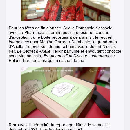
Pour les fêtes de fin d’année, Arielle Dombasle s’associe
avec La Pharmacie Littéraire pour proposer un cadeau
d’exception : une boîte regorgeant de plaisirs :
le recueil
Images
écrit par Man’ha Garreau-Dombasle, la grand-mère
d’Arielle
,
Empire
, son dernier album avec le défunt Nicolas
Ker
,
Le Secret d’Arielle
, l’elixir parfumé et envoûtant concocté
avec Mauboussin
,
Fragments d’un Discours amoureux
de
Roland Barthes ainsi qu’un sachet de thé.
Retrouvez l’intégralité du reportage diffusé le samedi 11
décembre 2021 dans 50′ Inside sur TF1 :