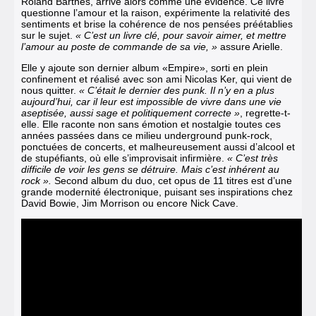
Roland Barthes, arrive alors comme une évidence. Ce livre
questionne l’amour et la raison, expérimente la relativité des
sentiments et brise la cohérence de nos pensées préétablies
sur le sujet.
« C’est un livre clé, pour savoir aimer, et mettre
l’amour au poste de commande de sa vie, »
assure Arielle.
Elle y ajoute son dernier album «Empire», sorti en plein
confinement et réalisé avec son ami
Nicolas Ker, qui vient de
nous quitter.
« C’était le dernier des punk. Il n’y en a plus
aujourd’hui, car il leur est impossible de vivre dans une vie
aseptisée, aussi sage et politiquement correcte »
, regrette-t-
elle. Elle raconte non sans émotion et nostalgie toutes ces
années passées dans ce milieu underground punk-rock,
ponctuées de concerts, et malheureusement aussi d’alcool et
de stupéfiants, où elle s’improvisait infirmière.
« C’est très
difficile de voir les gens se détruire. Mais c’est inhérent au
rock ».
Second album du duo, cet opus de 11 titres est d’une
grande modernité électronique, puisant ses inspirations chez
David Bowie, Jim Morrison ou encore Nick Cave.