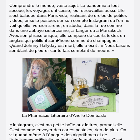
Comprendre le monde, vaste sujet. La pandémie a tout
secoué, les voyages ont cessé, les retrouvailles aussi. Elle
s’est baladée dans Paris vide, réalisant de drôles de petites
vidéos, ensuite pos­tées sur son compte lnstagram où l’on ne
voit qu’elle, version sirène, en studio, dans la rue comme
dans une abbaye cis­tercienne, à Tanger ou à Marrakech.
Avec son phrasé unique, elle compose de courts textes en
anglais qui pétillent sur iPhone comme du champagne.
Quand Johnny Hallyday est mort, elle a écrit : « Nous faisons
semblant de pleurer car tu fais semblant de mourir. »
La Pharmacie Littéraire d’Arielle Dombasle
« l
nstagram, c’est ma petite boîte aux lettres, promet-elle.
C’est comme envoyer des cartes postales, rien de plus. On
vit quand même à l’époque des algorithmes et de
l’intelligence artificielle, autant s’en faire des alliées. C’est