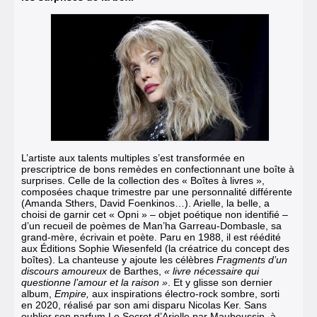
L’artiste aux talents multiples s’est transformée en
prescriptrice de bons remèdes en confectionnant une boîte à
surprises. Celle de la collection des « Boîtes à livres »,
composées chaque trimestre par une personnalité différente
(Amanda Sthers, David Foenkinos…). Arielle, la belle, a
choisi de garnir cet « Opni » – objet poétique non identifié –
d’un
recueil de poèmes de Man’ha Garreau-Dombasle, sa
grand-mère, écrivain et poète. Paru en 1988, il est réédité
aux Éditions Sophie Wiesenfeld (la créatrice du concept des
boîtes).
La chanteuse y ajoute les célèbres
Fragments d’un
discours amoureux
de Barthes,
« livre nécessaire qui
questionne l’amour et la raison »
.
Et y glisse son dernier
album,
Empire,
aux inspirations électro-rock sombre, sorti
en 2020, réalisé par son ami disparu Nicolas Ker.
Sans
oublier son parfum Le Secret d’Arielle par Mauboussin, à