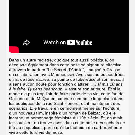
Dans un autre registre, quoique tout aussi poétique, on
découvre également dans cette boite sa signature olfactive,
à travers le parfum “Le Secret d’Arielle”, imaginé à Grasse
en collaboration avec Mauboussin. Avec ses notes poudrées
d’iris, de rose nacrée, sa pointe de tubéreuse et son musc, il
a sans aucun doute pour fonction d’attirer.
« J’ai mis 10 ans
à le faire, j’y tiens beaucoup, »
assure son auteure.
Et si la
mode n’a plus trop l’air de faire partie de sa vie, cette fan de
Galliano et de McQueen, connue comme le loup blanc dans
les boutiques de la rue Saint Honoré, écrit maintenant des
scénarios. Elle travaille en ce moment même sur l’écriture
d’un nouveau film, inspiré d’un roman de Balzac, où elle
incarne un personnage féministe du 19è siècle. Et, on avait
failli oublier : on trouve aussi dans cette boite des sachets de
thé au coquelicot, parce qu’il lui faut bien du carburant pour
vivre cette folle vie de muse.