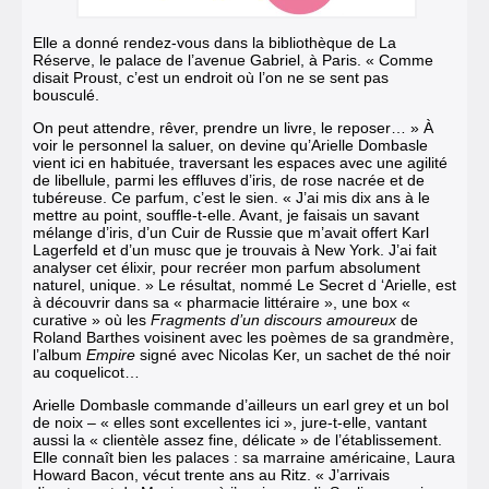
Elle a donné rendez-vous dans la bibliothèque de La
Réserve, le palace de l’avenue Gabriel, à Paris. « Comme
disait Proust, c’est un endroit où l’on ne se sent pas
bousculé.
On peut attendre, rêver, prendre un livre, le reposer… »
À
voir le personnel la saluer, on devine qu’Arielle Dombasle
vient ici en habituée, traversant les espaces avec une agilité
de libellule, parmi les effluves d’iris, de rose nacrée et de
tubéreuse. Ce parfum, c’est le sien. « J’ai mis dix ans à le
mettre au point, souffle-t-elle. Avant, je faisais un savant
mélange d’iris, d’un Cuir de Russie que m’avait offert Karl
Lagerfeld et d’un musc que je trouvais à New York. J’ai fait
ana­lyser cet élixir, pour recréer mon parfum absolument
naturel, unique. » Le résultat, nommé Le Secret d ‘Arielle
, est
à décou­vrir dans sa « pharmacie littéraire », une box «
curative » où les
Fragments d’un discours amoureux
de
Roland Barthes voisinent avec les poèmes de sa grand­mère,
l’album
Empire
signé avec Nicolas Ker
, un sachet de thé noir
au coquelicot…
Arielle Dombasle commande d’ailleurs un earl grey et un bol
de noix – « elles sont excellentes ici », jure-t-elle, vantant
aussi la « clientèle assez fine, délicate » de l’établissement.
Elle connaît bien les palaces : sa marraine améri­caine, Laura
Howard Bacon, vécut trente ans au Ritz. « J’arrivais