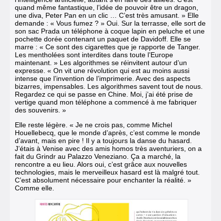
quand même fantastique, l’idée de pouvoir être un dragon,
une diva, Peter Pan en un clic … C’est très amusant. »
Elle
demande : « Vous fumez ? » Oui. Sur la terrasse, elle sort de
son sac Prada un téléphone à coque lapin en peluche et une
pochette dorée contenant un paquet de Davidoff. Elle se
marre : « Ce sont des cigarettes que je rapporte de Tanger.
Les mentholées sont interdites dans toute l’Europe
maintenant. » Les algorithmes se réinvitent autour d’un
expresse. « On vit une révolu­tion qui est au moins aussi
intense que l’invention de l’imprimerie. Avec des aspects
bizarres, impensables. Les algorithmes savent tout de nous.
Regardez ce qui se passe en Chine. Moi, j’ai été prise de
ver­tige quand mon téléphone a commencé à me fabriquer
des souvenirs. »
Elle reste légère. « Je ne crois pas, comme Michel
Houellebecq, que le monde d’après, c’est comme le monde
d’avant, mais en pire ! Il y a toujours la danse du hasard.
J’étais à Venise avec des amis homos très aventuriers, on a
fait du Grindr au Palazzo Veneziano. Ça a marché, la
rencontre a eu lieu. Alors oui, c’est grâce aux nouvelles
technologies, mais le merveilleux hasard est là malgré tout.
C’est absolument nécessaire pour enchanter la réalité. »
Comme elle.