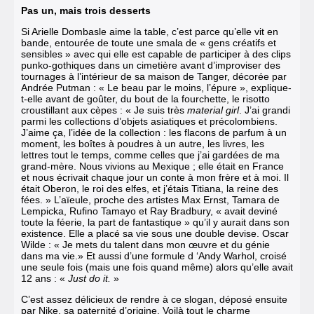
Pas un, mais trois desserts
Si Arielle Dombasle aime la table, c’est parce qu’elle vit en
bande, entourée de toute une smala de « gens créatifs et
sensibles » avec qui elle est capable de participer à des clips
punko-gothiques dans un cimetière avant d’improviser des
tournages à l’intérieur de sa maison de Tanger, décorée par
Andrée Putman : « Le beau par le moins, l’épure », explique-
t-elle avant de goû­ter, du bout de la fourchette, le risotto
croustillant aux cèpes : « Je suis très
material girl
. J’ai grandi
parmi les collec­tions d’objets asiatiques et précolom­biens.
J’aime ça, l’idée de la collection : les flacons de parfum à un
moment, les boîtes à poudres à un autre, les livres, les
lettres tout le temps, comme celles que j’ai gardées de ma
grand-mère. Nous vi­vions au Mexique ; elle était en France
et nous écrivait chaque jour un conte à mon frère et à moi. Il
était Oberon, le roi des elfes, et j’étais Titiana, la reine des
fées. » L’aïeule, proche des artistes Max Ernst, Tamara de
Lempicka, Rufino Tamayo et Ray Bradbury, « avait deviné
toute la féerie, la part de fantastique » qu’il y aurait dans son
existence. Elle a placé sa vie sous une double devise. Oscar
Wilde : « Je mets du talent dans mon œuvre et du génie
dans ma vie.» Et aussi d’une for­mule d ‘Andy Warhol, croisé
une seule fois (mais une fois quand même) alors qu’elle avait
12 ans : «
Just do it.
»
C’est assez délicieux de rendre à ce slogan, déposé ensuite
par Nike, sa pa­ternité d’origine. Voilà tout le charme