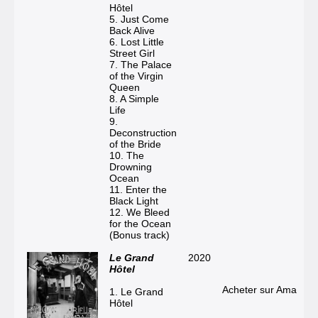
Hôtel
5. Just Come
Back Alive
6. Lost Little
Street Girl
7. The Palace
of the Virgin
Queen
8. A Simple
Life
9.
Deconstruction
of the Bride
10. The
Drowning
Ocean
11. Enter the
Black Light
12. We Bleed
for the Ocean
(Bonus track)
Le Grand
2020
Hôtel
Acheter sur Amazon
1. Le Grand
Hôtel