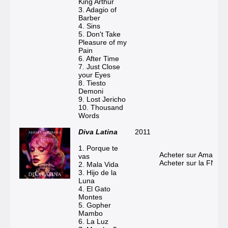
King Arthur
3. Adagio of
Barber
4. Sins
5. Don't Take
Pleasure of my
Pain
6. After Time
7. Just Close
your Eyes
8. Tiesto
Demoni
9. Lost Jericho
10. Thousand
Words
Diva Latina
2011
1. Porque te
Acheter sur Amazon
vas
Acheter sur la FNAC
2. Mala Vida
3. Hijo de la
Luna
4. El Gato
Montes
5. Gopher
Mambo
6. La Luz