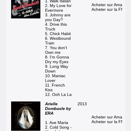
1. Walk Italian
Acheter sur Amazon
2. My Love for
Acheter sur la FNAC
Evermore
3. Johnny are
you Gay?
4. Drive this
Truck
5. Chick Habit
6. Westbound
Train
7. You don't
Own me
8. I'm Gonna
Dry my Eyes
9. Long Way
Down
10. Maniac
Lover
11. French
Kiss
12. Ooh La La
Arielle
2013
Dombasle by
ERA
Acheter sur Amazon
Acheter sur la FNAC
1. Ave Maria
2. Cold Song -