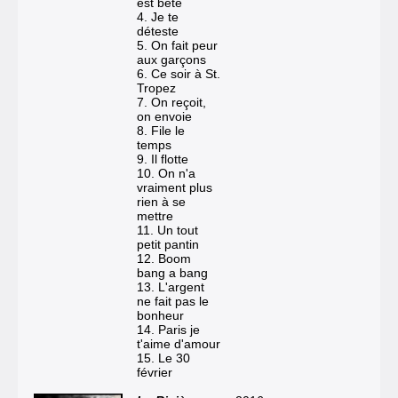
est bête
4. Je te
déteste
5. On fait peur
aux garçons
6. Ce soir à St.
Tropez
7. On reçoit,
on envoie
8. File le
temps
9. Il flotte
10. On n'a
vraiment plus
rien à se
mettre
11. Un tout
petit pantin
12. Boom
bang a bang
13. L'argent
ne fait pas le
bonheur
14. Paris je
t'aime d'amour
15. Le 30
février