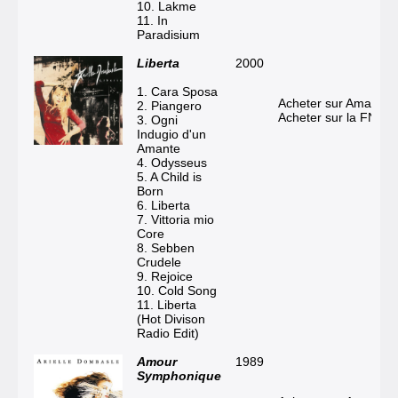
10. Lakme
11. In
Paradisium
Liberta
2000
1. Cara Sposa
Acheter sur Amazon
2. Piangero
Acheter sur la FNAC
3. Ogni
Indugio d'un
Amante
4. Odysseus
5. A Child is
Born
6. Liberta
7. Vittoria mio
Core
8. Sebben
Crudele
9. Rejoice
10. Cold Song
11. Liberta
(Hot Divison
Radio Edit)
Amour
1989
Symphonique