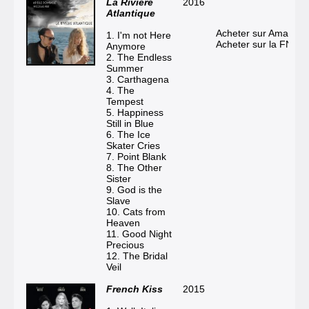
La Rivière
2016
Atlantique
Acheter sur Amazon
1. I'm not Here
Acheter sur la FNAC
Anymore
2. The Endless
Summer
3. Carthagena
4. The
Tempest
5. Happiness
Still in Blue
6. The Ice
Skater Cries
7. Point Blank
8. The Other
Sister
9. God is the
Slave
10. Cats from
Heaven
11. Good Night
Precious
12. The Bridal
Veil
French Kiss
2015