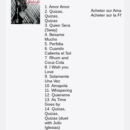
1. Amor Amor
Acheter sur Amazon
2. Quizas,
Acheter sur la FNAC
Quizas,
Quizas
3. Quien Sera
(Sway)
4. Besame
Mucho
5. Perfidia
6. Cuando
Calienta el Sol
7. Rhum and
Coca-Cola
8. I Wish you
Love
9. Solamente
Una Vez
10. Amapola
11. Whispering
12. Quiereme
13. As Time
Goes by
14. Quizas,
Quizas,
Quizas (duet
with Julio
Iglesias)