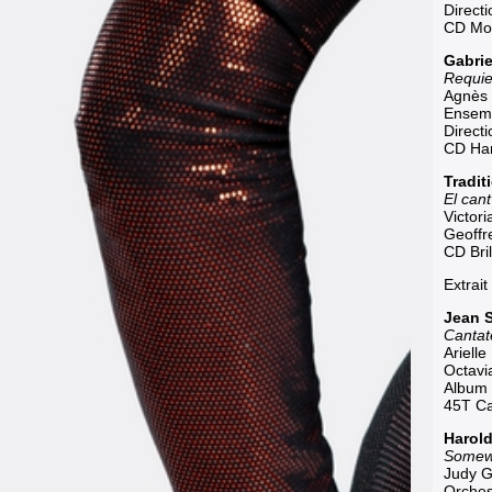
Directi
CD Mo
Gabri
Requie
Agnès 
Ensemb
Direct
CD Ha
Tradit
El cant
Victor
Geoffr
CD Bril
Extrait
Jean 
Cantat
Ariell
Octavi
Album 
45T Ca
Harold
Somewh
Judy G
Orchest