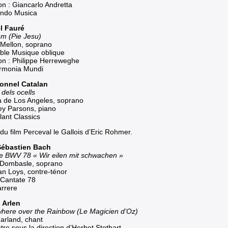
on : Giancarlo Andretta
ndo Musica
el Fauré
m (Pie Jesu)
Mellon, soprano
le Musique oblique
ion : Philippe Herreweghe
rmonia Mundi
ionnel Catalan
 dels ocells
ia de Los Angeles, soprano
ey Parsons, piano
lant Classics
 du film
Perceval le Gallois
d’Eric Rohmer.
Sébastien Bach
e BWV 78 « Wir eilen mit schwachen »
e Dombasle, soprano
an Loys, contre-ténor
Cantate 78
rrere
 Arlen
ere over the Rainbow (Le Magicien d’Oz)
arland, chant
re sous la direction d’Herbet Stothart