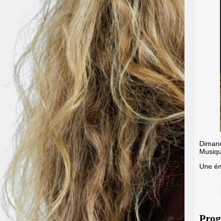
Dimanch
Musiqu
Une émi
Prog