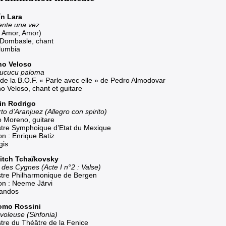
n Lara
nte una vez
 Amor, Amor)
e Dombasle, chant
lumbia
no Veloso
ucucu paloma
t de la B.O.F. « Parle avec elle » de Pedro Almodovar
o Veloso, chant et guitare
in Rodrigo
o d’Aranjuez (Allegro con spirito)
o Moreno, guitare
tre Symphoique d’Etat du Mexique
on : Enrique Batiz
gis
Ilitch Tchaïkovsky
 des Cygnes (Acte I n°2 : Valse)
tre Philharmonique de Bergen
ion : Neeme Järvi
andos
omo Rossini
 voleuse (Sinfonia)
tre du Théâtre de la Fenice