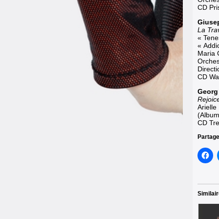
CD Pri
Giusep
La Trav
« Tene
« Addi
Maria 
Orches
Directi
CD War
Georg 
Rejoic
Ariell
(Album
CD Tr
Partage
Similai