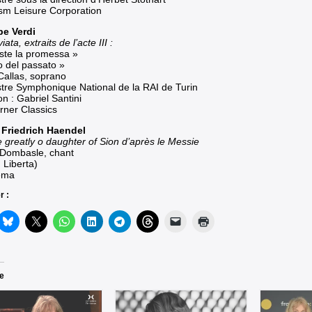
sm Leisure Corporation
e Verdi
iata, extraits de l’acte III :
ste la promessa »
o del passato »
Callas, soprano
tre Symphonique National de la RAI de Turin
on : Gabriel Santini
ner Classics
Friedrich Haendel
e greatly o daughter of Sion d’après le Messie
e Dombasle, chant
 Liberta)
ema
r :
re