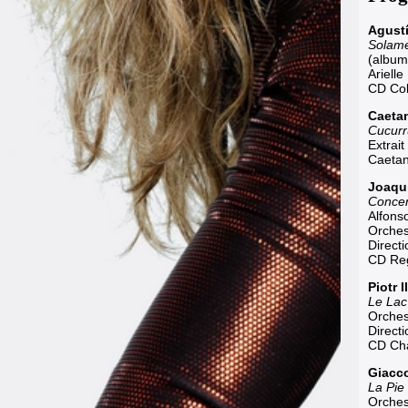
Agustí
Solame
(album
Ariell
CD Co
Caeta
Cucurr
Extrai
Caetan
Joaqu
Concert
Alfons
Orches
Directi
CD Re
Piotr 
Le Lac
Orches
Direct
CD Ch
Giacc
La Pie
Orches