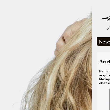
New
Arie
Parmi 
acquis
Mexiqu
chez 