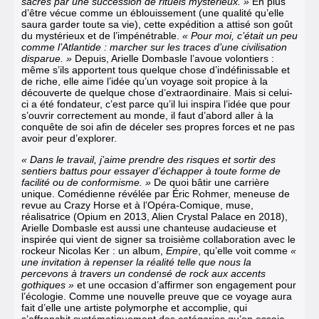
sacrés par une succession de rituels mystérieux. »
En plus
d’être vécue comme un éblouissement (une qualité qu’elle
saura garder toute sa vie), cette expédition a attisé son goût
du mystérieux et de l’impénétrable.
« Pour moi, c’était un peu
comme l’Atlantide : marcher sur les traces d’une civilisation
disparue. »
Depuis, Arielle Dombasle l’avoue volontiers :
même s’ils apportent tous quelque chose d’indéfinissable et
de riche, elle aime l’idée qu’un voyage soit propice à la
découverte de quelque chose d’extraordinaire. Mais si celui-
ci a été fondateur, c’est parce qu’il lui inspira l’idée que pour
s’ouvrir correctement au monde, il faut d’abord aller à la
conquête de soi afin de déceler ses propres forces et ne pas
avoir peur d’explorer.
« Dans le travail, j’aime prendre des risques et sortir des
sentiers battus pour essayer d’échapper à toute forme de
facilité ou de conformisme. »
De quoi bâtir une carrière
unique. Comédienne révélée par Éric Rohmer, meneuse de
revue au Crazy Horse et à l’Opéra-Comique, muse,
réalisatrice
(Opium en 2013,
Alien Crystal Palace en 2018
),
Arielle Dombasle est aussi une chanteuse audacieuse et
inspirée
qui vient de signer sa troisième collaboration avec le
rockeur Nicolas Ker : un album,
Empire
, qu’elle voit comme
«
une invitation à repenser la réalité telle que nous la
percevons à travers un condensé de rock aux accents
gothiques »
et une occasion d’affirmer son engagement pour
l’écologie. Comme une nouvelle preuve que ce voyage aura
fait d’elle une artiste polymorphe et accomplie, qui
s’affranchit systématiquement des catégories qu’on essaie