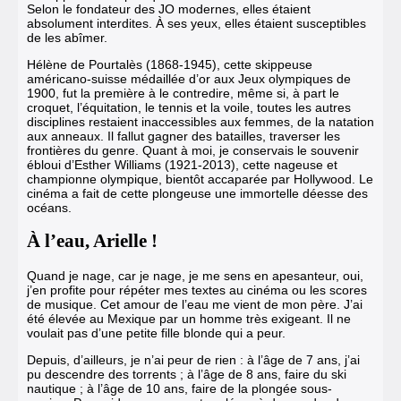
Selon le fondateur des JO modernes, elles étaient
absolument interdites. À ses yeux, elles étaient susceptibles
de les abîmer.
Hélène de Pourtalès (1868-1945), cette skippeuse
américano-suisse médaillée d’or aux Jeux olympiques de
1900, fut la première à le contredire, même si, à part le
croquet, l’équitation, le tennis et la voile, toutes les autres
disciplines restaient inaccessibles aux femmes, de la natation
aux anneaux. Il fallut gagner des batailles, traverser les
frontières du genre. Quant à moi, je conservais le souvenir
ébloui d’Esther Williams (1921-2013), cette nageuse et
championne olympique, bientôt accaparée par Hollywood. Le
cinéma a fait de cette plongeuse une immortelle déesse des
océans.
À l’eau, Arielle !
Quand je nage, car je nage, je me sens en apesanteur, oui,
j’en profite pour répéter mes textes au cinéma ou les scores
de musique. Cet amour de l’eau me vient de mon père. J’ai
été élevée au Mexique par un homme très exigeant. Il ne
voulait pas d’une petite fille blonde qui a peur.
Depuis, d’ailleurs, je n’ai peur de rien : à l’âge de 7 ans, j’ai
pu descendre des torrents ; à l’âge de 8 ans, faire du ski
nautique ; à l’âge de 10 ans, faire de la plongée sous-