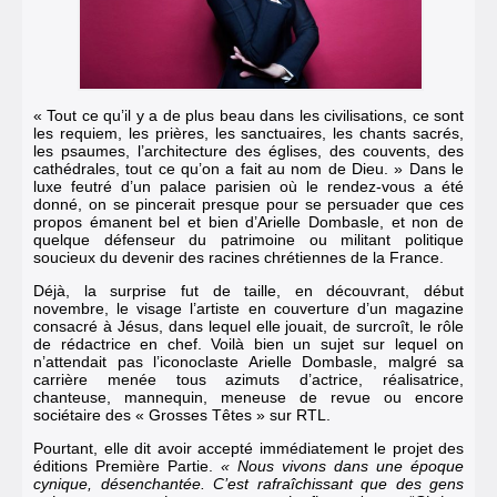
« Tout ce qu’il y a de plus beau dans les civilisations, ce sont
les requiem, les prières, les sanctuaires, les chants sacrés,
les psaumes, l’architecture des églises, des couvents, des
cathédrales, tout ce qu’on a fait au nom de Dieu. » Dans le
luxe feutré d’un palace parisien où le rendez-vous a été
donné, on se pincerait presque pour se persuader que ces
propos émanent bel et bien d’Arielle Dombasle, et non de
quelque défenseur du patrimoine ou militant politique
soucieux du devenir des racines chrétiennes de la France.
Déjà, la surprise fut de taille, en découvrant, début
novembre, le visage l’artiste en couverture d’un magazine
consacré à Jésus, dans lequel elle jouait, de surcroît, le rôle
de rédactrice en chef. Voilà bien un sujet sur lequel on
n’attendait pas l’iconoclaste Arielle Dombasle, malgré sa
carrière menée tous azimuts d’actrice, réalisatrice,
chanteuse, mannequin, meneuse de revue ou encore
sociétaire des « Grosses Têtes » sur RTL.
Pourtant, elle dit avoir accepté immédiatement le projet des
éditions Première Partie.
« Nous vivons dans une époque
cynique, désenchantée. C’est rafraîchissant que des gens