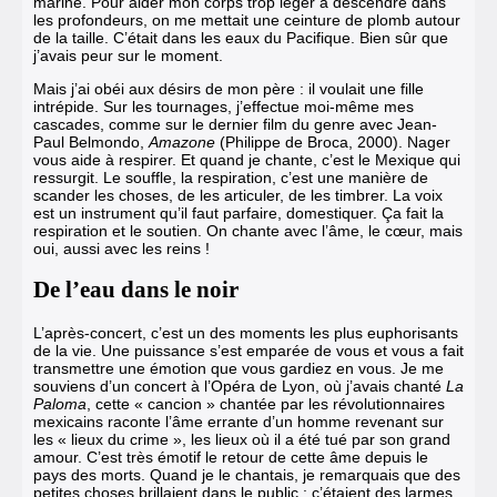
marine. Pour aider mon corps trop léger à descendre dans
les profondeurs, on me mettait une ceinture de plomb autour
de la taille. C’était dans les eaux du Pacifique. Bien sûr que
j’avais peur sur le moment.
Mais j’ai obéi aux désirs de mon père : il voulait une fille
intrépide. Sur les tournages, j’effectue moi-même mes
cascades, comme sur le dernier film du genre avec Jean-
Paul Belmondo,
Amazone
(Philippe de Broca, 2000). Nager
vous aide à respirer. Et quand je chante, c’est le Mexique qui
ressurgit. Le souffle, la respiration, c’est une manière de
scander les choses, de les articuler, de les timbrer. La voix
est un instrument qu’il faut parfaire, domestiquer. Ça fait la
respiration et le soutien. On chante avec l’âme, le cœur, mais
oui, aussi avec les reins !
De l’eau dans le noir
L’après-concert, c’est un des moments les plus euphorisants
de la vie. Une puissance s’est emparée de vous et vous a fait
transmettre une émotion que vous gardiez en vous. Je me
souviens d’un concert à l’Opéra de Lyon, où j’avais chanté
La
Paloma
, cette « cancion » chantée par les révolutionnaires
mexicains raconte l’âme errante d’un homme revenant sur
les « lieux du crime », les lieux où il a été tué par son grand
amour. C’est très émotif le retour de cette âme depuis le
pays des morts. Quand je le chantais, je remarquais que des
petites choses brillaient dans le public ; c’étaient des larmes.