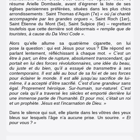
résume Arielle Dombasle, avant d’égrener la liste de ses
églises parisiennes préférées, situées dans les plus chics
arrondissements : Saint Thomas d’Aquin (7e)
« où j’ai chanté
accompagnée par les grandes orgues »
, Saint Roch (1er),
Saint Étienne du Mont (5e), Saint Sulpice (6e) – regrettant
toutefois que cette dernière soit désormais
« remplie que de
touristes, à cause du Da Vinci Code »
.
Alors qu’elle allume sa quatrième cigarette, on lui
pose
la
question : qui est Jésus pour vous ? Elle répond en
parlant lentement, réfléchissant à chaque mot.
« C’est un
être à part, un être de rupture, absolument transcendant, qui
portait en lui des forces révolutionnaires, une idée du beau,
du juste et du bien, qu’il a essayé de transmettre à ses
contemporains. Il est allé au bout de sa foi et de ses forces
pour éclairer le monde. Il est allé jusqu’au sacrifice de lui-
même, il a accepté d’être sacrifié. C’est d’une grandeur sans
égal. Proprement héroïque. Sur-humain, sur-naturel. C’est
pour cela qu’il a traversé les siècles et emporté derrière lui
une immense partie de l’humanité. Et pour moi, c’était un roi
et un prophète. Jésus est l’incarnation de Dieu. »
Dans le silence qui suit, elle plante dans les vôtres des yeux
bleus sur lesquels l’âge n’a aucune prise. Un sourire.
« Et
pour vous ? »