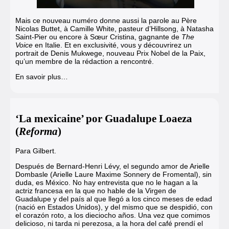
Mais ce nouveau numéro donne aussi la parole au Père
Nicolas Buttet, à Camille White, pasteur d’Hillsong, à Natasha
Saint-Pier ou encore à Sœur Cristina, gagnante de
The
Voice
en Italie. Et en exclusivité, vous y découvrirez un
portrait de Denis Mukwege, nouveau Prix Nobel de la Paix,
qu’un membre de la rédaction a rencontré.
En savoir plus…
‘La mexicaine’ por Guadalupe Loaeza
(
Reforma
)
Para Gilbert.
Después de Bernard-Henri Lévy, el segundo amor de Arielle
Dombasle (Arielle Laure Maxime Sonnery de Fromental), sin
duda, es México. No hay entrevista que no le hagan a la
actriz francesa en la que no hable de la Virgen de
Guadalupe y del país al que llegó a los cinco meses de edad
(nació en Estados Unidos), y del mismo que se despidió, con
el corazón roto, a los dieciocho años. Una vez que comimos
delicioso, ni tarda ni perezosa, a la hora del café prendí el