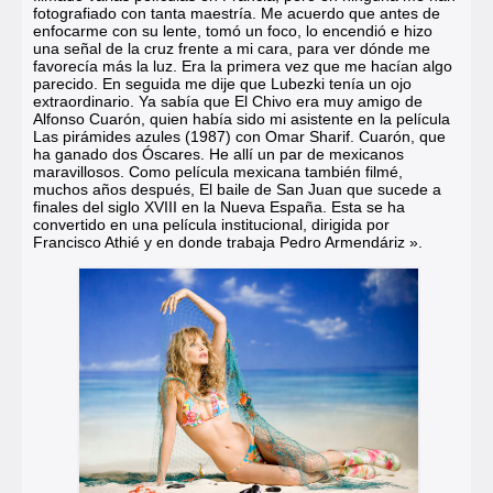
fotografiado con tanta maestría. Me acuerdo que antes de
enfocarme con su lente, tomó un foco, lo encendió e hizo
una señal de la cruz frente a mi cara, para ver dónde me
favorecía más la luz. Era la primera vez que me hacían algo
parecido. En seguida me dije que Lubezki tenía un ojo
extraordinario. Ya sabía que El Chivo era muy amigo de
Alfonso Cuarón, quien había sido mi asistente en la película
Las pirámides azules (1987) con Omar Sharif. Cuarón, que
ha ganado dos Óscares. He allí un par de mexicanos
maravillosos. Como película mexicana también filmé,
muchos años después, El baile de San Juan que sucede a
finales del siglo XVIII en la Nueva España. Esta se ha
convertido en una película institucional, dirigida por
Francisco Athié y en donde trabaja Pedro Armendáriz ».