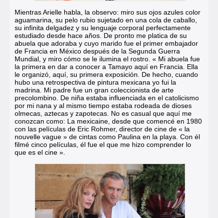
Mientras Arielle habla, la observo: miro sus ojos azules color
aguamarina, su pelo rubio sujetado en una cola de caballo,
su infinita delgadez y su lenguaje corporal perfectamente
estudiado desde hace años. De pronto me platica de su
abuela que adoraba y cuyo marido fue el primer embajador
de Francia en México después de la Segunda Guerra
Mundial, y miro cómo se le ilumina el rostro. « Mi abuela fue
la primera en dar a conocer a Tamayo aquí en Francia. Ella
le organizó, aquí, su primera exposición. De hecho, cuando
hubo una retrospectiva de pintura mexicana yo fui la
madrina. Mi padre fue un gran coleccionista de arte
precolombino. De niña estaba influenciada en el catolicismo
por mi nana y al mismo tiempo estaba rodeada de dioses
olmecas, aztecas y zapotecas. No es casual que aquí me
conozcan como: La mexicaine, desde que comencé en 1980
con las películas de Eric Rohmer, director de cine de « la
nouvelle vague » de cintas como Paulina en la playa. Con él
filmé cinco películas, él fue el que me hizo comprender lo
que es el cine ».