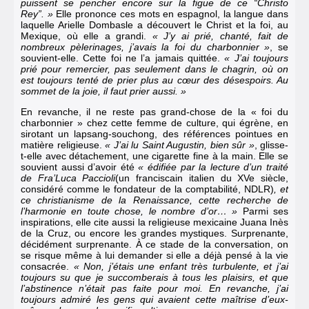
puissent se pencher encore sur la figue de ce “Christo
Rey”. »
Elle prononce ces mots en espagnol, la langue dans
laquelle Arielle Dombasle a découvert le Christ et la foi, au
Mexique, où elle a grandi.
« J’y ai prié, chanté, fait de
nombreux pèlerinages, j’avais la foi du charbonnier »
, se
souvient-elle. Cette foi ne l’a jamais quittée.
« J’ai toujours
prié pour remercier, pas seulement dans le chagrin, où on
est toujours tenté de prier plus au cœur des désespoirs. Au
sommet de la joie, il faut prier aussi. »
En revanche, il ne reste pas grand-chose de la « foi du
charbonnier » chez cette femme de culture, qui égrène, en
sirotant un lapsang-souchong, des références pointues en
matière religieuse.
« J’ai lu Saint Augustin, bien sûr »
, glisse-
t-elle avec détachement, une cigarette fine à la main. Elle se
souvient aussi d’avoir été
« édifiée par la lecture d’un traité
de Fra’Luca Paccioli
(un franciscain italien du XVe siècle,
considéré comme le fondateur de la comptabilité, NDLR)
, et
ce christianisme de la Renaissance, cette recherche de
l’harmonie en toute chose, le nombre d’or… »
Parmi ses
inspirations, elle cite aussi la religieuse mexicaine Juana Inès
de la Cruz, ou encore les grandes mystiques. Surprenante,
décidément surprenante. À ce stade de la conversation, on
se risque même à lui demander si elle a déjà pensé à la vie
consacrée.
« Non, j’étais une enfant très turbulente, et j’ai
toujours su que je succomberais à tous les plaisirs, et que
l’abstinence n’était pas faite pour moi. En revanche, j’ai
toujours admiré les gens qui avaient cette maîtrise d’eux-