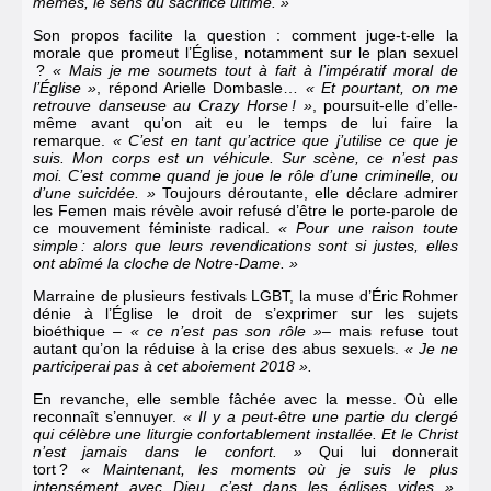
mêmes, le sens du sacrifice ultime. »
Son propos facilite la question : comment juge-t-elle la
morale que promeut l’Église, notamment sur le plan sexuel
?
« Mais je me soumets tout à fait à l’impératif moral de
l’Église »
, répond Arielle Dombasle…
« Et pourtant, on me
retrouve danseuse au Crazy Horse ! »
, poursuit-elle d’elle-
même avant qu’on ait eu le temps de lui faire la
remarque.
« C’est en tant qu’actrice que j’utilise ce que je
suis. Mon corps est un véhicule. Sur scène, ce n’est pas
moi. C’est comme quand je joue le rôle d’une criminelle, ou
d’une suicidée. »
Toujours déroutante, elle déclare admirer
les Femen mais révèle avoir refusé d’être le porte-parole de
ce mouvement féministe radical.
« Pour une raison toute
simple : alors que leurs revendications sont si justes, elles
ont abîmé la cloche de Notre-Dame. »
Marraine de plusieurs festivals LGBT, la muse d’Éric Rohmer
dénie à l’Église le droit de s’exprimer sur les sujets
bioéthique
– « ce n’est pas son rôle »
– mais refuse tout
autant qu’on la réduise à la crise des abus sexuels.
« Je ne
participerai pas à cet aboiement 2018 ».
En revanche, elle semble fâchée avec la messe. Où elle
reconnaît s’ennuyer.
« Il y a peut-être une partie du clergé
qui célèbre une liturgie confortablement installée. Et le Christ
n’est jamais dans le confort. »
Qui lui donnerait
tort ?
« Maintenant, les moments où je suis le plus
intensément avec Dieu, c’est dans les églises vides »
,