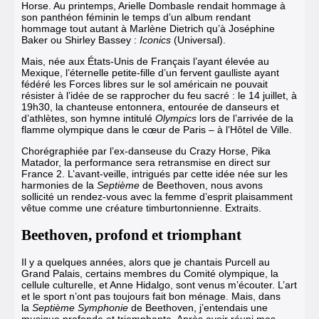
Horse. Au printemps, Arielle Dombasle rendait hommage à
son panthéon féminin le temps d’un album rendant
hommage tout autant à Marlène Dietrich qu’à Joséphine
Baker ou Shirley Bassey :
Iconics
(Universal).
Mais, née aux États-Unis de Français l’ayant élevée au
Mexique, l’éternelle petite-fille d’un fervent gaulliste ayant
fédéré les Forces libres sur le sol américain ne pouvait
résister à l’idée de se rapprocher du feu sacré : le 14 juillet, à
19h30, la chanteuse entonnera, entourée de danseurs et
d’athlètes, son hymne intitulé
Olympics
lors de l’arrivée de la
flamme olympique dans le cœur de Paris – à l’Hôtel de Ville.
Chorégraphiée par l’ex-danseuse du Crazy Horse, Pika
Matador, la performance sera retransmise en direct sur
France 2. L’avant-veille, intrigués par cette idée née sur les
harmonies de la
Septième
de Beethoven, nous avons
sollicité un rendez-vous avec la femme d’esprit plaisamment
vêtue comme une créature timburtonnienne. Extraits.
Beethoven, profond et triomphant
Il y a quelques années, alors que je chantais Purcell au
Grand Palais, certains membres du Comité olympique, la
cellule culturelle, et Anne Hidalgo, sont venus m’écouter. L’art
et le sport n’ont pas toujours fait bon ménage. Mais, dans
la
Septième Symphonie
de Beethoven, j’entendais une
musique profonde et triomphante. Après avoir réuni mes