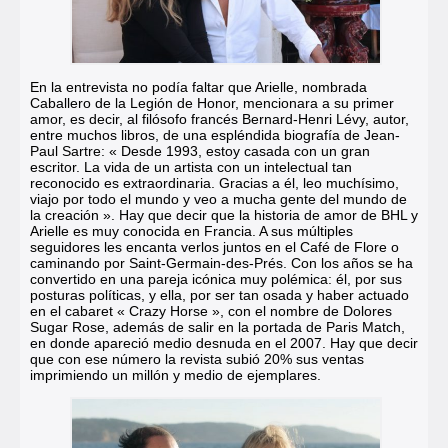
En la entrevista no podía faltar que Arielle, nombrada
Caballero de la Legión de Honor, mencionara a su primer
amor, es decir, al filósofo francés Bernard-Henri Lévy, autor,
entre muchos libros, de una espléndida biografía de Jean-
Paul Sartre: « Desde 1993, estoy casada con un gran
escritor. La vida de un artista con un intelectual tan
reconocido es extraordinaria. Gracias a él, leo muchísimo,
viajo por todo el mundo y veo a mucha gente del mundo de
la creación ». Hay que decir que la historia de amor de BHL y
Arielle es muy conocida en Francia. A sus múltiples
seguidores les encanta verlos juntos en el Café de Flore o
caminando por Saint-Germain-des-Prés. Con los años se ha
convertido en una pareja icónica muy polémica: él, por sus
posturas políticas, y ella, por ser tan osada y haber actuado
en el cabaret « Crazy Horse », con el nombre de Dolores
Sugar Rose, además de salir en la portada de Paris Match,
en donde apareció medio desnuda en el 2007. Hay que decir
que con ese número la revista subió 20% sus ventas
imprimiendo un millón y medio de ejemplares.