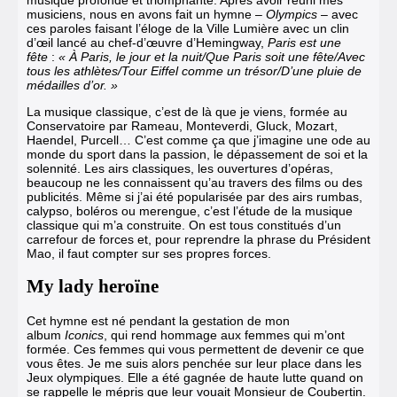
musiciens, nous en avons fait un hymne –
Olympics
– avec
ces paroles faisant l’éloge de la Ville Lumière avec un clin
d’œil lancé au chef-d’œuvre d’Hemingway,
Paris est une
fête
:
« À Paris, le jour et la nuit/Que Paris soit une fête/Avec
tous les athlètes/Tour Eiffel comme un trésor/D’une pluie de
médailles d’or. »
La musique classique, c’est de là que je viens, formée au
Conservatoire par Rameau, Monteverdi, Gluck, Mozart,
Haendel, Purcell… C’est comme ça que j’imagine une ode au
monde du sport dans la passion, le dépassement de soi et la
solennité. Les airs classiques, les ouvertures d’opéras,
beaucoup ne les connaissent qu’au travers des films ou des
publicités. Même si j’ai été popularisée par des airs rumbas,
calypso, boléros ou merengue, c’est l’étude de la musique
classique qui m’a construite. On est tous constitués d’un
carrefour de forces et, pour reprendre la phrase du Président
Mao, il faut compter sur ses propres forces.
My lady heroïne
Cet hymne est né pendant la gestation de mon
album
Iconics
, qui rend hommage aux femmes qui m’ont
formée. Ces femmes qui vous permettent de devenir ce que
vous êtes. Je me suis alors penchée sur leur place dans
les
Jeux olympiques
. Elle a été gagnée de haute lutte quand on
se rappelle le mépris que leur vouait
Monsieur de Coubertin
.