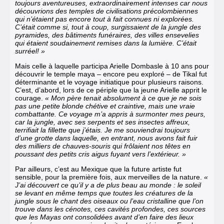
toujours aventureuses, extraordinairement intenses car nous
découvrions des temples de civilisations précolombiennes
qui n’étaient pas encore tout à fait connues ni explorées.
C’était comme si, tout à coup, surgissaient de la jungle des
pyramides, des bâtiments funéraires, des villes ensevelies
qui étaient soudainement remises dans la lumière. C’était
surréel! »
Mais celle à laquelle participa Arielle Dombasle à 10 ans pour
découvrir le temple maya – encore peu exploré – de Tikal fut
déterminante et le voyage initiatique pour plusieurs raisons.
C’est, d’abord, lors de ce périple que la jeune Arielle apprit le
courage.
« Mon père tenait absolument à ce que je ne sois
pas une petite blonde chétive et craintive, mais une vraie
combattante. Ce voyage m’a appris à surmonter mes peurs,
car la jungle, avec ses serpents et ses insectes affreux,
terrifiait la fillette que j’étais. Je me souviendrai toujours
d’une grotte dans laquelle, en entrant, nous avons fait fuir
des milliers de chauves-souris qui frôlaient nos têtes en
poussant des petits cris aigus fuyant vers l’extérieur. »
Par ailleurs, c’est au Mexique que la future artiste fut
sensible, pour la première fois, aux merveilles de la nature.
«
J’ai découvert ce qu’il y a de plus beau au monde : le soleil
se levant en même temps que toutes les créatures de la
jungle sous le chant des oiseaux ou l’eau cristalline que l’on
trouve dans les cénotes, ces cavités profondes, ces sources
que les Mayas ont consolidées avant d’en faire des lieux