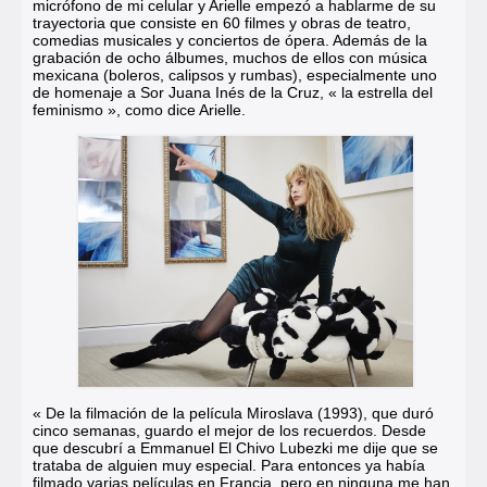
micrófono de mi celular y Arielle empezó a hablarme de su
trayectoria que consiste en 60 filmes y obras de teatro,
comedias musicales y conciertos de ópera. Además de la
grabación de ocho álbumes, muchos de ellos con música
mexicana (boleros, calipsos y rumbas), especialmente uno
de homenaje a Sor Juana Inés de la Cruz, « la estrella del
feminismo », como dice Arielle.
« De la filmación de la película Miroslava (1993), que duró
cinco semanas, guardo el mejor de los recuerdos. Desde
que descubrí a Emmanuel El Chivo Lubezki me dije que se
trataba de alguien muy especial. Para entonces ya había
filmado varias películas en Francia, pero en ninguna me han