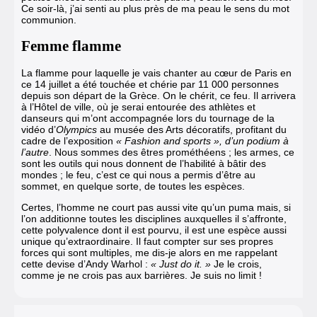
Ce soir-là, j’ai senti au plus près de ma peau le sens du mot
communion.
Femme flamme
La flamme
pour laquelle je vais chanter au cœur de Paris en
ce 14 juillet a été touchée et chérie par 11 000 personnes
depuis son départ de la Grèce. On le chérit, ce feu. Il arrivera
à l’Hôtel de ville, où je serai entourée des athlètes et
danseurs qui m’ont accompagnée lors du tournage de la
vidéo d’
Olympics
au musée des Arts décoratifs, profitant du
cadre de l’exposition
« Fashion and sports », d’un podium à
l’autre
. Nous sommes des êtres prométhéens ; les armes, ce
sont les outils qui nous donnent de l’habilité à bâtir des
mondes ; le feu, c’est ce qui nous a permis d’être au
sommet, en quelque sorte, de toutes les espèces.
Certes, l’homme ne court pas aussi vite qu’un puma mais, si
l’on additionne toutes les disciplines auxquelles il s’affronte,
cette polyvalence dont il est pourvu, il est une espèce aussi
unique qu’extraordinaire. Il faut compter sur ses propres
forces qui sont multiples, me dis-je alors en me rappelant
cette devise d’Andy Warhol :
« Just do it. »
Je le crois,
comme je ne crois pas aux barrières. Je suis no limit !