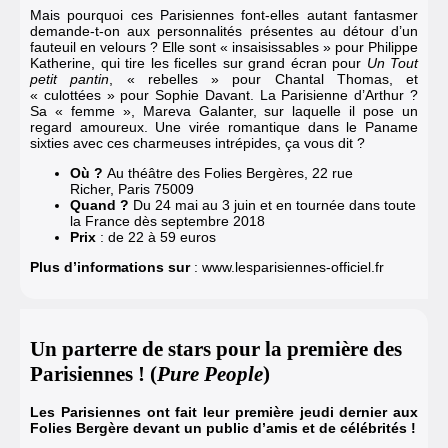
Mais pourquoi ces Parisiennes font-elles autant fantasmer
demande-t-on aux personnalités présentes au détour d’un
fauteuil en velours ? Elle sont « insaisissables » pour Philippe
Katherine, qui tire les ficelles sur grand écran pour
Un Tout
petit pantin
, « rebelles » pour Chantal Thomas, et
« culottées » pour Sophie Davant. La Parisienne d’Arthur ?
Sa « femme », Mareva Galanter, sur laquelle il pose un
regard amoureux. Une virée romantique dans le Paname
sixties avec ces charmeuses intrépides, ça vous dit ?
Où ?
Au théâtre des Folies Bergères, 22 rue
Richer, Paris 75009
Quand ?
Du 24 mai au 3 juin et en tournée dans toute
la France dès septembre 2018
Prix
: de 22 à 59 euros
Plus d’informations sur
:
www.lesparisiennes-officiel.fr
Un parterre de stars pour la première des
Parisiennes ! (
Pure People
)
Les Parisiennes ont fait leur première jeudi dernier aux
Folies Bergère devant un public d’amis et de célébrités !