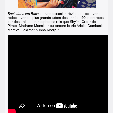
Back dans les Bacs
est une occasion rêvée de découvrir ou
redécouvrir les plus grands tubes des années 90 interprétés
par des artistes francophones tels que Shy’m, Cœur de
Pirate, Madame Monsieur ou encore le trio Arielle Dombasle,
Mareva Galanter & Inna Modja !