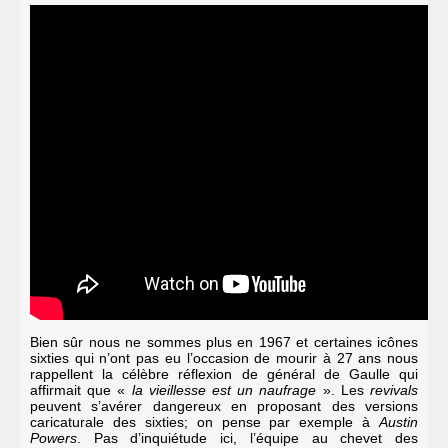
Bien sûr nous ne sommes plus en 1967 et certaines icônes
sixties qui n’ont pas eu l’occasion de mourir à 27 ans nous
rappellent la célèbre réflexion de général de Gaulle qui
affirmait que «
la vieillesse est un naufrage
». Les
revivals
peuvent s’avérer dangereux en proposant des versions
caricaturale des sixties; on pense par exemple à
Austin
Powers
. Pas d’inquiétude ici, l’équipe au chevet des