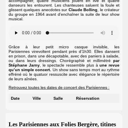
accompagner, quatre musiciens jouent en live et quatre
danseurs les entourent. Les chanteuses saluent la foule et
glissent quelques anecdotes sur
Claude Bolling
, le créateur
du groupe en 1964 avant d’enchaîner la suite de leur show
musical.
Grâce à leur petit micro casque invisible,
les
Parisiennes
virevoltent pendant près d’1h30. Elles dansent
en prison, dans une décapotable, avec des paniers à salade,
ou dans leurs dressings. Chorégraphié et millimétré
par
Stéphane Jarny
, le spectacle ressemble plus à
une revue
qu’un simple concert.
Un show sans temps mort au rythme
effréné où le quatuor ressuscite avec élégance le répertoire
de leurs aînées.
Retrouvez toutes les dates de concert des Parisiennes :
Date
Ville
Salle
Réservation
Les Parisiennes aux Folies Bergère, titines