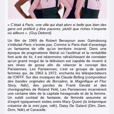
« C’était à
Paris
, une ville qui était alors si belle que bien des
gens ont préféré y être pauvres, plutôt que
riches
n’importe
où
ailleurs »
. (Guy Debord)
Un film de 1969 de Robert Benayoun avec Gainsbourg
s’intitulait
Paris n’existe pas
. Comme si Paris était d’avantage
un fantasme de ville qu’un territoire incarné. Dans une
époque de pragmatisme libéral où l’audimat et la rentabilité
font acte de loi, il est néanmoins rafraîchissant de constater
qu’un grand mogul de la télévision est capable de revenir à
ses rêves de gosse afin de relancer le concept des
Parisiennes. Les Parisiennes, c’est ce groupe de quatre
femmes qui, de 1963 à 1972, enchanta les téléspectateurs
de l’ORTF. Sur des musiques de Claude Bolling (
compositeur
des bandes originales de Borsalino, le Magnifique et Floc
Story,
Ndlr), des paroles de Frank Gérald et des
chorégraphies de Roland Petit, Les Parisiennes incarnèrent
une certaine idée de la capitale hexagonale et de la femme.
Un subtil cocktail de fantaisie, de féminité assumée et
d’esprit typiquement sixties entre Mary Quant (
la britannique
créatrice de la mini jupe,
ndlr), Daisy De Galard (
Dim, Dam,
Dom,
Ndlr) et Caravelle.