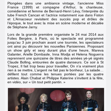
Plongées dans une ambiance vintage, l’ancienne Miss
France (1999) et compagne d’Arthur, la chanteuse,
comédienne et femme de
Bernard-Henri Lévy
, l’interprète du
tube French Cancan et l’actrice notamment vue dans Fiston
et L’Arnacoeur revisitent des succès pop et drôles de
l’époque, le tout avec la mise en scène moderne et décalée
de Stéphane Jarny.
Lors de la grande première organisée le 24 mai 2014 aux
Folies Bergère, à Paris, où l
e spectacle est programmé
jusqu’au 3 juin prochain avant une tournée
, les spectateurs
ont ainsi pu découvrir
les nouvelles Parisiennes
. Proposant
un show girly et sexy durant plus d’une heure, Mareva
Galanter, Arielle Dombasle, Inna Modja et Helena Noguerra
reprennent une quinzaine de titres des années yé-yé signés
Claude Bolling, entourées de quatre danseurs. Ce soir à St
Tropez, Il fait trop beau pour travailler, On n’a vraiment plus
rien à se mettre, L’argent ne fait pas le bonheur, La salade…
défilent tout comme les tenues portées par les quatre
artistes. Alain Chabat et Philippe Katerine s’invitent à la fête,
en vidéo, sur « Un tout petit pantin. »