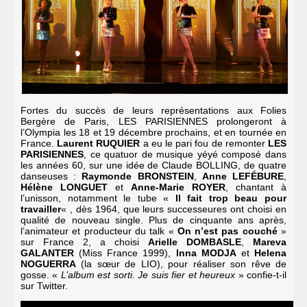
Fortes du succès de leurs représentations aux Folies
Bergère de Paris,
LES PARISIENNES prolongeront à
l’Olympia les 18 et 19 décembre prochains
, et en tournée en
France.
Laurent RUQUIER
a eu le pari fou de remonter
LES
PARISIENNES
, ce quatuor de musique yéyé composé dans
les années 60, sur une idée de Claude BOLLING, de quatre
danseuses :
Raymonde BRONSTEIN
,
Anne LEFÉBURE
,
Hélène LONGUET
et
Anne-Marie ROYER
, chantant à
l’unisson, notamment le tube «
Il fait trop beau pour
travailler
« , dès 1964, que leurs successeures ont choisi en
qualité de nouveau single. Plus de cinquante ans après,
l’animateur et producteur du talk «
On n’est pas couché
»
sur France 2, a choisi
Arielle DOMBASLE
,
Mareva
GALANTER
(Miss France 1999),
Inna MODJA
et
Helena
NOGUERRA
(la sœur de LIO), pour réaliser son rêve de
gosse. «
L’album est sorti. Je suis fier et heureux
» confie-t-il
sur Twitter.