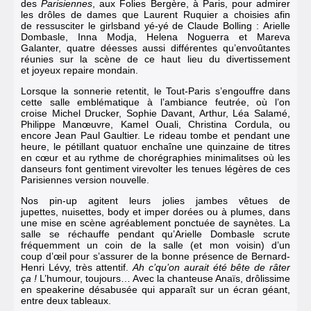
des
Parisiennes
, aux Folies Bergère, à Paris, pour admirer
les drôles de dames que Laurent Ruquier a choisies afin
de ressusciter le girlsband yé-yé de Claude Bolling : Arielle
Dombasle, Inna Modja, Helena Noguerra et Mareva
Galanter, quatre déesses aussi différentes qu’envoûtantes
réunies sur la scène de ce haut lieu du divertissement
et joyeux repaire mondain.
Lorsque la sonnerie retentit,
le Tout-Paris s’engouffre dans
cette salle emblématique à l’ambiance feutrée, où l’on
croise Michel Drucker, Sophie Davant, Arthur, Léa Salamé,
Philippe Manœuvre, Kamel Ouali, Christina Cordula, ou
encore Jean Paul Gaultier.
Le rideau tombe et pendant une
heure, le pétillant quatuor enchaîne une quinzaine de titres
en cœur et au rythme de chorégraphies minimalitses où les
danseurs font gentiment virevolter les tenues légères de ces
Parisiennes version nouvelle.
Nos pin-up agitent leurs jolies jambes vêtues de
jupettes, nuisettes, body et imper dorées ou à plumes, dans
une mise en scène agréablement ponctuée de saynètes. La
salle se réchauffe pendant qu’Arielle Dombasle scrute
fréquemment un coin de la salle (et mon voisin) d’un
coup d’œil pour s’assurer de la bonne présence de Bernard-
Henri Lévy, très attentif.
Ah c’qu’on aurait été bête de râter
ça !
L’humour, toujours… Avec la chanteuse Anaïs, drôlissime
en speakerine désabusée qui apparaît sur un écran géant,
entre deux tableaux.