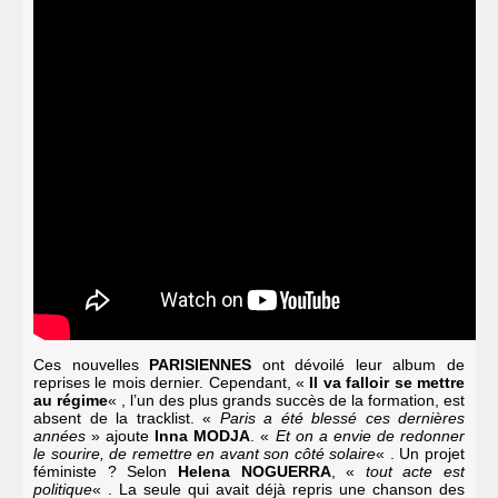
Ces nouvelles
PARISIENNES
ont dévoilé leur album de
reprises le mois dernier.
Cependant, «
Il va falloir se mettre
au régime
« , l’un des plus grands succès de la formation, est
absent de la tracklist. «
Paris a été blessé ces dernières
années
» ajoute
Inna MODJA
. «
Et on a envie de redonner
le sourire, de remettre en avant son côté solaire
« . Un projet
féministe ? Selon
Helena NOGUERRA
, «
tout acte est
politique
« . La seule qui avait déjà repris une chanson des