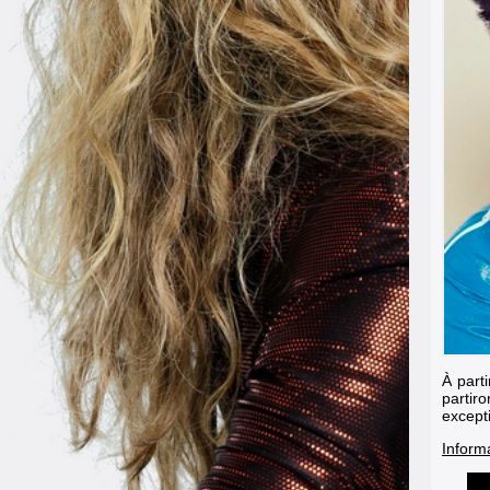
À part
partir
except
Informa