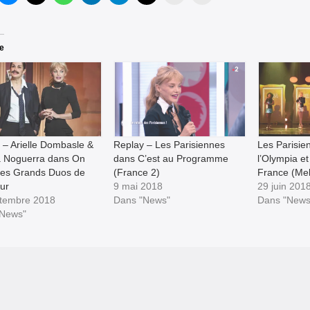
re
 – Arielle Dombasle &
Replay – Les Parisiennes
Les Parisie
 Noguerra dans On
dans C’est au Programme
l’Olympia e
 les Grands Duos de
(France 2)
France (Me
ur
9 mai 2018
29 juin 201
tembre 2018
Dans "News"
Dans "News
"News"