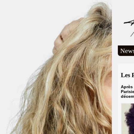
New
Les 
Après
Parisi
décemb