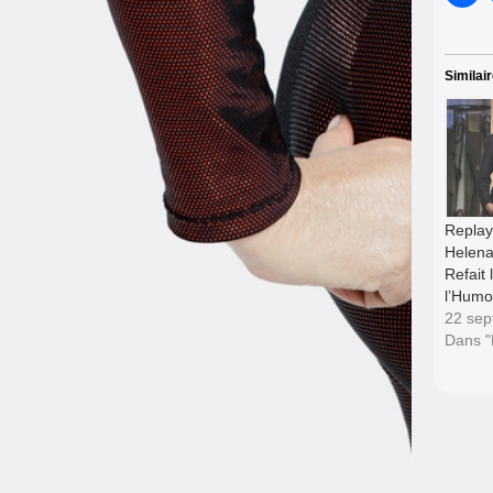
Similai
Replay
Helena
Refait
l’Humo
22 sep
Dans 