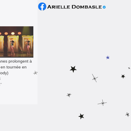
nnes prolongent à
t en tournée en
lody)
8
"