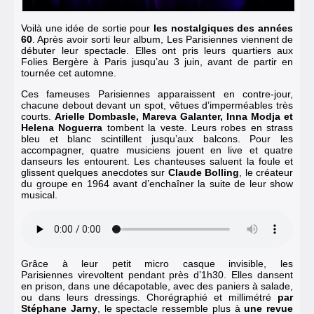
Voilà une idée de sortie pour
les nostalgiques des années
60
.
Après avoir sorti leur album,
Les Parisiennes viennent de
débuter leur spectacle. Elles ont pris leurs quartiers aux
Folies Bergère à Paris jusqu’au 3 juin, avant de partir en
tournée cet automne.
Ces fameuses Parisiennes apparaissent en contre-jour,
chacune debout devant un spot, vêtues d’imperméables très
courts.
Arielle Dombasle, Mareva Galanter, Inna Modja et
Helena Noguerra
tombent la veste. Leurs robes en strass
bleu et blanc scintillent jusqu’aux balcons. Pour les
accompagner, quatre musiciens jouent en live et quatre
danseurs les entourent. Les chanteuses saluent la foule et
glissent quelques anecdotes sur
Claude Bolling
, le créateur
du groupe en 1964 avant d’enchaîner la suite de leur show
musical.
Grâce à leur petit micro casque invisible,
les
Parisiennes
virevoltent pendant près d’1h30. Elles dansent
en prison, dans une décapotable, avec des paniers à salade,
ou dans leurs dressings. Chorégraphié et millimétré
par
Stéphane Jarny
, le spectacle ressemble plus à
une revue