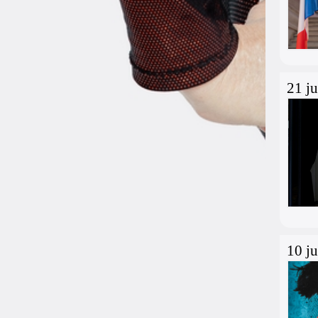
21 j
10 j