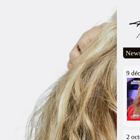
New
9 dé
2 oc