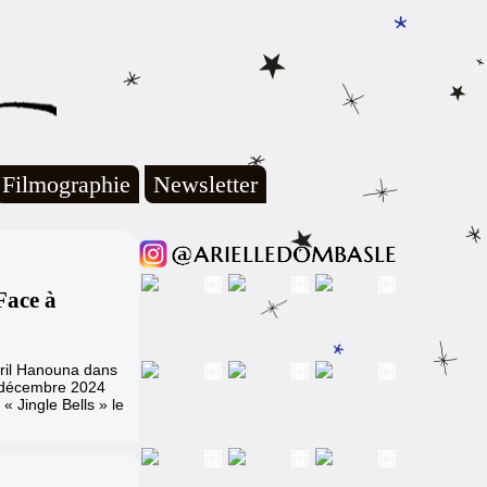
Filmographie
Newsletter
Face à
Cyril Hanouna dans
 décembre 2024
« Jingle Bells » le