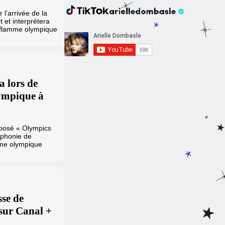
 l’arrivée de la
t et interprétera
a flamme olympique
a lors de
lympique à
posé « Olympics
mphonie de
mme olympique
sse de
sur Canal +