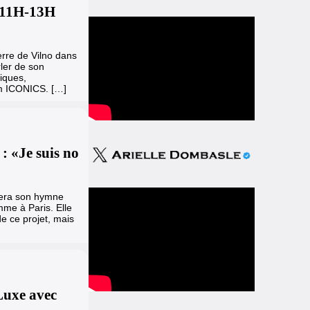
e 11H-13H
ierre de Vilno dans
ler de son
iques,
um ICONICS. […]
: «Je suis no
ntera son hymne
mme à Paris. Elle
e ce projet, mais
Luxe avec