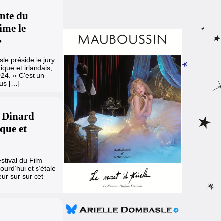
ente du
ime le
»
le préside le jury
ique et irlandais,
024. « C’est un
ous […]
e Dinard
que et
stival du Film
jourd’hui et s’étale
ur sur sur cet