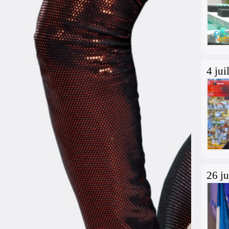
4 jui
26 j