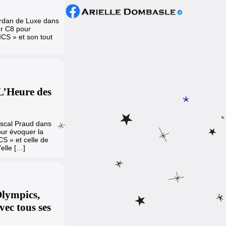
Jordan de Luxe dans
ur C8 pour
CS » et son tout
L’Heure des
Pascal Praud dans
ur évoquer la
S » et celle de
elle […]
Olympics,
vec tous ses