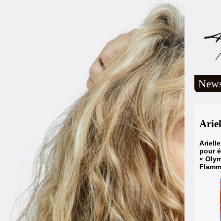
New
Arie
Ariell
pour 
« Olymp
Flamm