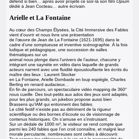
défend si bien… après avoir projeté ce soir-là son film
Opium
dédié à Jean Cocteau… autre écrivain.
Arielle et La Fontaine
Au cœur des Champs Élysées, la Cité Immersive des Fables
vient d’ouvrir et nous livre une présentation
de l’œuvre de Jean de La Fontaine (1621-1695) dans le
cadre d’une somptueuse et inventive scénographie. À la fois
ludique et pédagogique, une succession de salles
thématiques sur un
animal nous plonge dans l’univers de l’auteur, chacune y
intégrant une saynète en vidéo dans laquelle de grands
acteurs narrent avec une fluidité époustouflante les écrits du
maître des lieux : Laurent Stocker
en La Fontaine, Arielle Dombasle en loup espiègle, Charles
Berling en renard audacieux…
En fin de parcours, un spectaculaire vidéo mapping de 360°
nous cueille. Des tout-petits aux ados des jeux sont adaptés,
pour les plus grands, un jukebox propose aussi bien
Brassens qu’IAM qui entonnent des fables.
Le côté festif n’existe pas au détriment de la rigueur
scientifique ou des bornes d’écoute ou de visionnage de
contenus historiques. On s’amuse en s’instruisant.
Sur un dédale de 1000 m², le visiteur se rend compte que
parmi les 240 fables que l’on croit connaître, et malgré leur
morale percutante, nombreuses sont celles à découvrir.
Tout comme les références à la vie et à la personnalité de