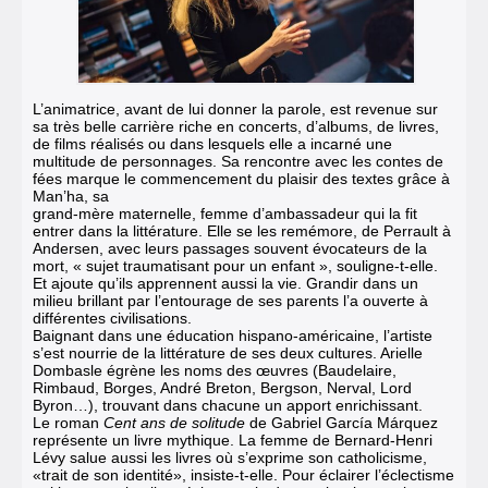
L’animatrice, avant de lui donner la parole, est revenue sur
sa très belle carrière riche en concerts, d’albums, de livres,
de films réalisés ou dans lesquels elle a incarné une
multitude de personnages. Sa rencontre avec les contes de
fées marque le commencement du plaisir des textes grâce à
Man’ha, sa
grand-mère maternelle, femme d’ambassadeur qui la fit
entrer dans la littérature. Elle se les remémore, de Perrault à
Andersen, avec leurs passages souvent évocateurs de la
mort, « sujet traumatisant pour un enfant », souligne-t-elle.
Et ajoute qu’ils apprennent aussi la vie. Grandir dans un
milieu brillant par l’entourage de ses parents l’a ouverte à
différentes civilisations.
Baignant dans une éducation hispano-américaine, l’artiste
s’est nourrie de la littérature de ses deux cultures. Arielle
Dombasle égrène les noms des œuvres (Baudelaire,
Rimbaud, Borges, André Breton, Bergson, Nerval, Lord
Byron…), trouvant dans chacune un apport enrichissant.
Le roman
Cent ans de solitude
de Gabriel García Márquez
représente un livre mythique. La femme de Bernard-Henri
Lévy salue aussi les livres où s’exprime son catholicisme,
«trait de son identité», insiste-t-elle. Pour éclairer l’éclectisme