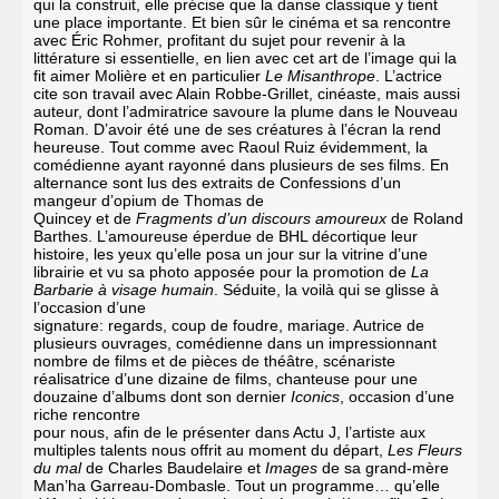
qui la construit, elle précise que la danse classique y tient
une place importante. Et bien sûr le cinéma et sa rencontre
avec Éric Rohmer, profitant du sujet pour revenir à la
littérature si essentielle, en lien avec cet art de l’image qui la
fit aimer Molière et en particulier
Le Misanthrope
. L’actrice
cite son travail avec Alain Robbe-Grillet, cinéaste, mais aussi
auteur, dont l’admiratrice savoure la plume dans le Nouveau
Roman. D’avoir été une de ses créatures à l’écran la rend
heureuse. Tout comme avec Raoul Ruiz évidemment, la
comédienne ayant rayonné dans plusieurs de ses films. En
alternance sont lus des extraits de Confessions d’un
mangeur d’opium de Thomas de
Quincey et de
Fragments d’un discours amoureux
de Roland
Barthes. L’amoureuse éperdue de BHL décortique leur
histoire, les yeux qu’elle posa un jour sur la vitrine d’une
librairie et vu sa photo apposée pour la promotion de
La
Barbarie à visage humain
. Séduite, la voilà qui se glisse à
l’occasion d’une
signature: regards, coup de foudre, mariage. Autrice de
plusieurs ouvrages, comédienne dans un impressionnant
nombre de films et de pièces de théâtre, scénariste
réalisatrice d’une dizaine de films, chanteuse pour une
douzaine d’albums dont son dernier
Iconics
, occasion d’une
riche rencontre
pour nous, afin de le présenter dans Actu J, l’artiste aux
multiples talents nous offrit au moment du départ,
Les Fleurs
du mal
de Charles Baudelaire et
Images
de sa grand-mère
Man’ha Garreau-Dombasle. Tout un programme… qu’elle