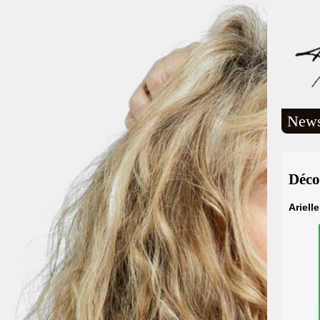
New
Déco
Ariell