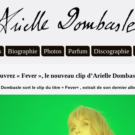
s
Biographie
Photos
Parfum
Discographie
uvrez « Fever », le nouveau clip d’Arielle Dombasl
e Dombasle sort le clip du titre «
Fever
« , extrait de son dernier a