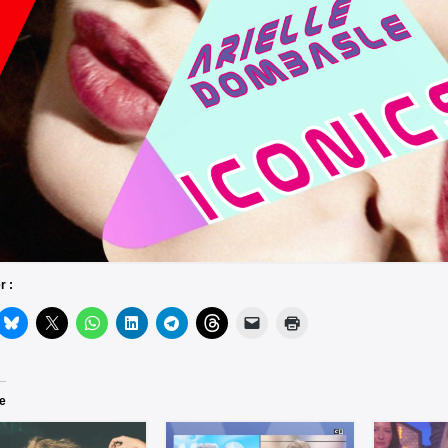
r :
re