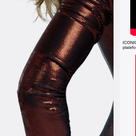
ICONIC
platef