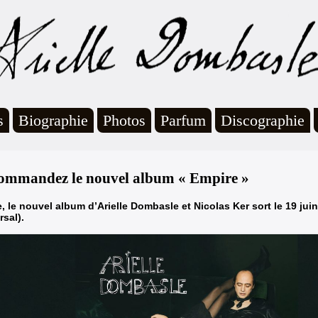
s
Biographie
Photos
Parfum
Discographie
ommandez le nouvel album « Empire »
, le nouvel album d’Arielle Dombasle et Nicolas Ker sort le 19 jui
rsal).