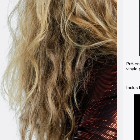
Pré-en
vinyle 
Inclus 