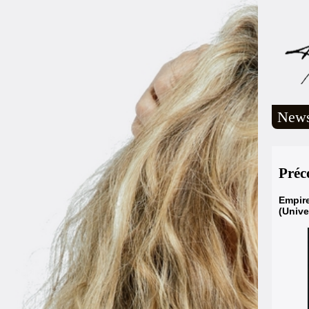
New
Préc
Empire
(Unive