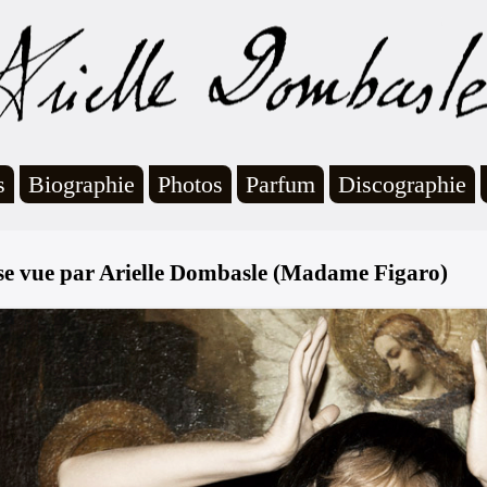
s
Biographie
Photos
Parfum
Discographie
se vue par Arielle Dombasle (Madame Figaro)