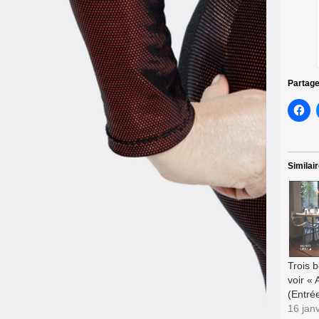
Partage
Similai
Trois b
voir « 
(Entrée
16 jan