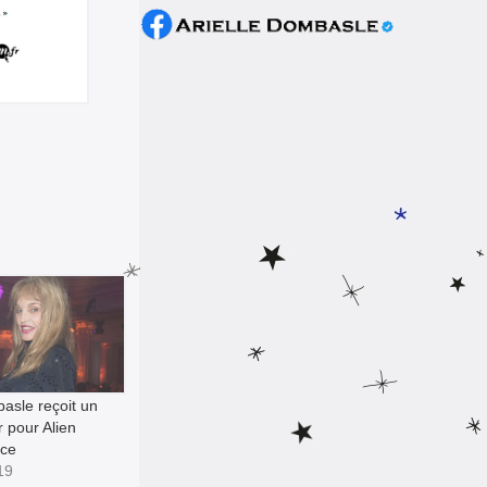
basle reçoit un
 pour Alien
ace
19