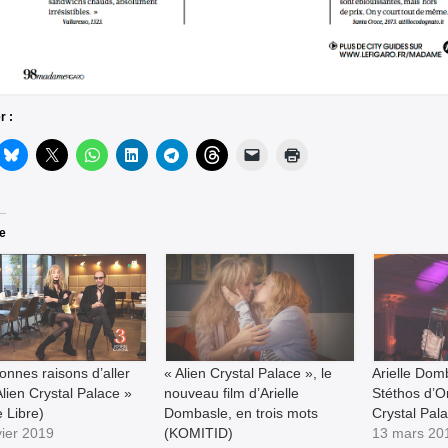
r :
re
onnes raisons d’aller
« Alien Crystal Palace », le
Arielle Dom
Alien Crystal Palace »
nouveau film d’Arielle
Stéthos d’Or
 Libre)
Dombasle, en trois mots
Crystal Pal
vier 2019
(KOMITID)
13 mars 20