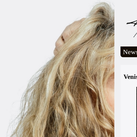
New
Veni