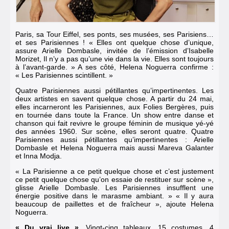
Paris, sa Tour Eiffel, ses ponts, ses musées, ses Parisiens…
et ses Parisiennes ! « Elles ont quelque chose d’unique,
assure Arielle Dombasle, invitée de l’émission d’Isabelle
Morizet,
Il n’y a pas qu’une vie dans la vie.
Elles sont toujours
à l’avant-garde. » A ses côté, Helena Noguerra confirme :
« Les Parisiennes scintillent. »
Quatre Parisiennes aussi pétillantes qu’impertinentes. Les
deux artistes en savent quelque chose. A partir du 24 mai,
elles incarneront les Parisiennes, aux Folies Bergères, puis
en tournée dans toute la France. Un show entre danse et
chanson qui fait revivre le groupe féminin de musique yé-yé
des années 1960. Sur scène, elles seront quatre. Quatre
Parisiennes aussi pétillantes qu’impertinentes : Arielle
Dombasle et Helena Noguerra mais aussi Mareva Galanter
et Inna Modja.
« La Parisienne a ce petit quelque chose et c’est justement
ce petit quelque chose qu’on essaie de restituer sur scène »,
glisse Arielle Dombasle. Les Parisiennes insufflent une
énergie positive dans le marasme ambiant. » « Il y aura
beaucoup de paillettes et de fraîcheur », ajoute Helena
Noguerra.
« Du vrai live ».
Vingt-cinq tableaux, 15 costumes, 4