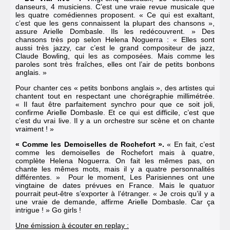
danseurs, 4 musiciens. C’est une vraie revue musicale que
les quatre comédiennes proposent. « Ce qui est exaltant,
c’est que les gens connaissent la plupart des chansons »,
assure Arielle Dombasle. Ils les redécouvrent. » Des
chansons très pop selon Helena Noguerra : « Elles sont
aussi très jazzy, car c’est le grand compositeur de jazz,
Claude Bowling, qui les as composées. Mais comme les
paroles sont très fraîches, elles ont l’air de petits bonbons
anglais. »
Pour chanter ces « petits bonbons anglais », des artistes qui
chantent tout en respectant une chorégraphie millimétrée.
« Il faut être parfaitement synchro pour que ce soit joli,
confirme Arielle Dombasle. Et ce qui est difficile, c’est que
c’est du vrai live. Il y a un orchestre sur scène et on chante
vraiment ! »
« Comme les Demoiselles de Rochefort ».
« En fait, c’est
comme les demoiselles de Rochefort mais à quatre,
complète Helena Noguerra. On fait les mêmes pas, on
chante les mêmes mots, mais il y a quatre personnalités
différentes. » Pour le moment, Les Parisiennes ont une
vingtaine de dates prévues en France. Mais le quatuor
pourrait peut-être s’exporter à l’étranger. « Je crois qu’il y a
une vraie de demande, affirme Arielle Dombasle. Car ça
intrigue ! » Go girls !
Une émission à écouter en replay :