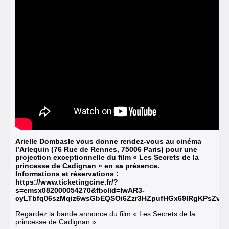
Arielle Dombasle vous donne rendez-vous au cinéma
l’Arlequin (76 Rue de Rennes, 75006 Paris) pour une
projection exceptionnelle du film « Les Secrets de la
princesse de Cadignan » en sa présence.
Informations et réservations :
https://www.ticketingcine.fr/?
s=emsx082000054270&fbclid=IwAR3-
cyLTbfq06szMqiz6wsGbEQSOi6Zzr3HZpufHGx69IRgKPsZvTT
Regardez la bande annonce du film « Les Secrets de la
princesse de Cadignan » :