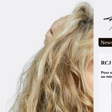
New
RCJ 
Pour s
au mic