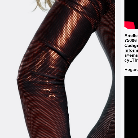
Ariell
75006 
Cadign
Inform
s=ems
cyLTb
Regard