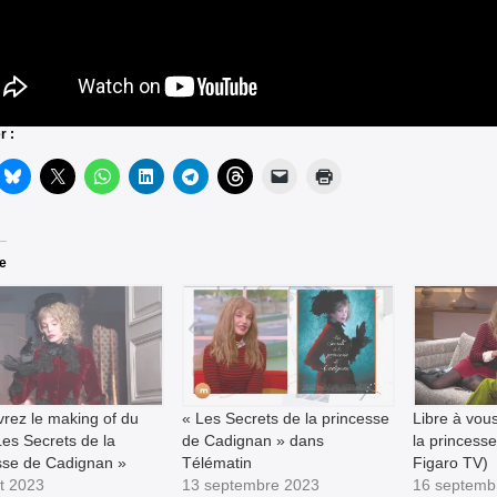
r :
re
rez le making of du
« Les Secrets de la princesse
Libre à vou
Les Secrets de la
de Cadignan » dans
la princess
sse de Cadignan »
Télématin
Figaro TV)
t 2023
13 septembre 2023
16 septemb