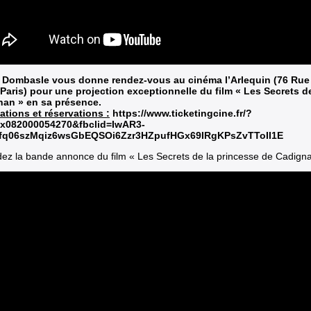
e Dombasle vous donne rendez-vous au cinéma l’Arlequin (76 Rue
Paris) pour une projection exceptionnelle du film « Les Secrets d
an » en sa présence.
ations et réservations :
https://www.ticketingcine.fr/?
x082000054270&fbclid=IwAR3-
fq06szMqiz6wsGbEQSOi6Zzr3HZpufHGx69IRgKPsZvTToII1E
ez la bande annonce du film « Les Secrets de la princesse de Cadigna