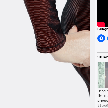
Partage
Similai
Découv
film « 
prince
31 aoû