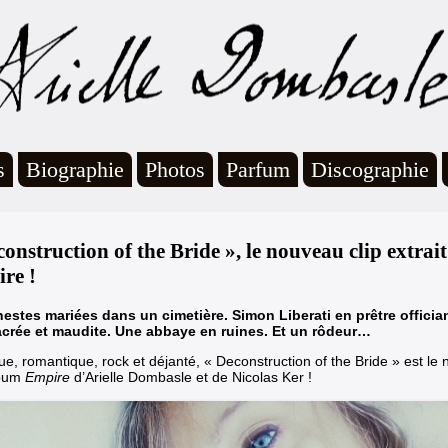
s
Biographie
Photos
Parfum
Discographie
construction of the Bride », le nouveau clip extrai
re !
nestes mariées dans un cimetière. Simon Liberati en prêtre officia
acrée et maudite. Une abbaye en ruines. Et un rôdeur…
ue, romantique, rock et déjanté,
« Deconstruction of the Bride » est le 
lbum
Empire
d’Arielle Dombasle et de Nicolas Ker !