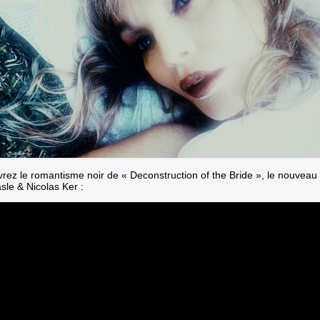
rez le romantisme noir de
« Deconstruction of the Bride »
,
le nouveau c
le & Nicolas Ker
: