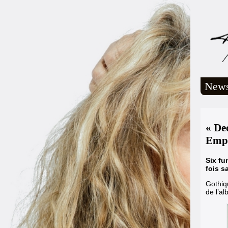
New
« De
Empi
Six fu
fois s
Gothiq
de l’a