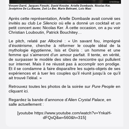
Vi
ncent Darré, Jacques Fieschi, David Kessler, Arielle Dombasle, Nicolas Ker,
Joséphine De La Baume, Zoé Le Ber, Marie Beltrami, Loïc Masi
Après cette représentation, Arielle Dombasle avait convié ses
invités au club
Le Silencio
où elle a donné un cocktail et un
petit concert avec Nicolas Ker. À cette occasion, on a pu voir
Christian Louboutin, Patrick Bouchitey…
Le pitch, relaté par
Allociné
: « Un savant fou, imprégné
d’ésotérisme, cherche à réformer le couple idéal de la
mythologie égyptienne, Isis et Osiris : un homme et une
femme qui s’aimeront d’un amour parfait. Il tente, en vérité,
de surpasser le modèle des sites de rencontre qui pullulent
sur internet. Mais il ne réussit pas à accomplir son prodige.
Et il se condamne à faire disparaître les sujets-objets de ses
expériences et à tuer les couples qu’il réunit jusqu’à ce qu’il
ait trouvé l’idéal. »
Retrouvez toutes les photos de la soirée sur
Pure People
en
cliquant ici.
Regardez la bande d’annonce d’
Alien Crystal Palace
, en
salle actuellement :
[youtube https://www.youtube.com/watch?v=YnkaH-
dFQsQ&w=560&h=315]