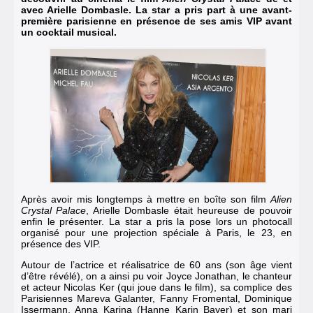
avec Arielle Dombasle. La star a pris part à une avant-
première parisienne en présence de ses amis VIP avant
un cocktail musical.
Après avoir mis longtemps à mettre en boîte son film
Alien
Crystal Palace
, Arielle Dombasle était heureuse de pouvoir
enfin le présenter. La star a pris la pose lors un photocall
organisé pour une projection spéciale à Paris, le 23, en
présence des VIP.
Autour de l’actrice et réalisatrice de 60 ans (son âge vient
d’être révélé), on a ainsi pu voir Joyce Jonathan, le chanteur
et acteur Nicolas Ker (qui joue dans le film), sa complice des
Parisiennes Mareva Galanter, Fanny Fromental, Dominique
Issermann, Anna Karina (Hanne Karin Bayer) et son mari