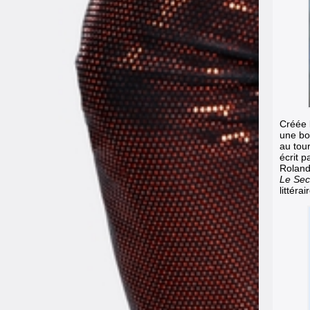
Créée l
une bo
au tou
écrit 
Roland
Le Secr
littéra