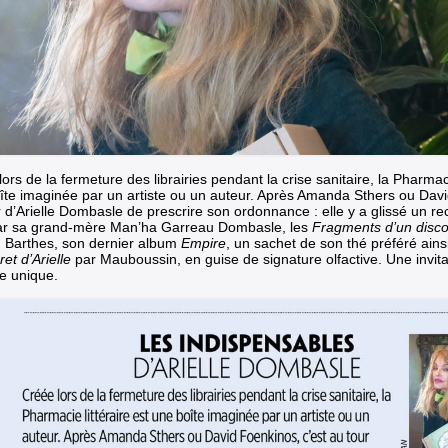
ors de la fermeture des librairies pendant la crise sanitaire, la Pharmaci
îte imaginée par un artiste ou un auteur.
Après Amanda Sthers ou David
r d’Arielle Dombasle de prescrire son ordonnance : elle y a glissé un r
par sa grand-mère Man’ha Garreau Dombasle, les
Fragments d’un disc
 Barthes,
son dernier album
Empire
, un sachet de son thé préféré ain
et d’Arielle
par Mauboussin, en guise de signature olfactive
. Une invit
ire unique.