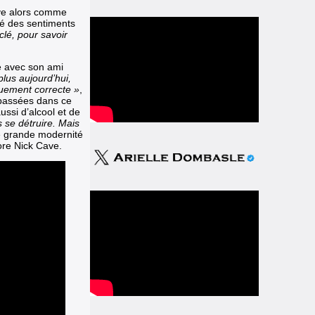
ive alors comme
ité des sentiments
 clé, pour savoir
sé avec son ami
 plus aujourd’hui,
iquement correcte »
,
 passées dans ce
ssi d’alcool et de
ns se détruire. Mais
e grande modernité
ore Nick Cave.