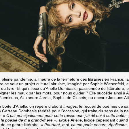
 pleine pandémie, à l’heure de la fermeture des librairies en France, 
ire se veut un projet culturel altruiste, imaginé par Sophie Wiesenfeld, 
du livre. Et qui mieux qu’Arielle Dombasle, passionnée de littérature, 
oigner les maux par les mots, pour nous guider ? Elle succède ainsi à
Foenkinos, Alexandre Jardin, Sophie de Closets, ou encore Jacques Atta
 boîte d’Arielle, on repère d’abord
Images
, le recueil de poèmes de s
 Garreau Dombasle réédité pour l’occasion, qui traite du sens de la na
r.
« C’est principalement pour cette raison que j’ai dit oui à cette boîte : 
e la poésie de ma grand-mère »
, avoue Arielle, lucide cependant quand
de ce genre littéraire.
« Pourtant, moi, ça me parle encore. Apolinaire,