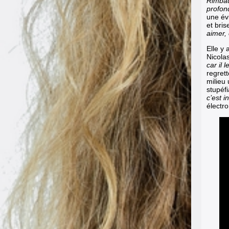
Rimbau
profon
une évi
et bri
aimer,
Elle y
Nicolas
car il 
regret
milieu
stupéfi
c’est i
électr