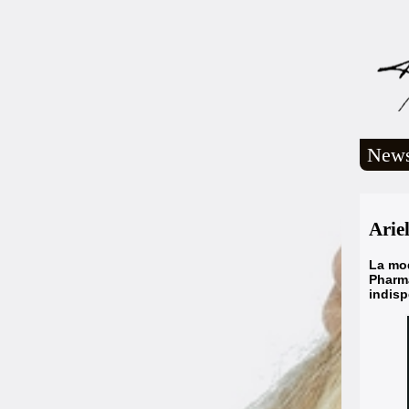
New
Ariel
La mod
Pharma
indis