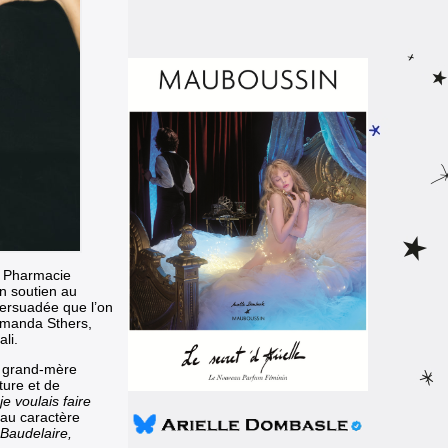
la Pharmacie
en soutien au
persuadée que l’on
 Amanda Sthers,
li.
a grand-mère
ture et de
je voulais faire
 au caractère
 Baudelaire,