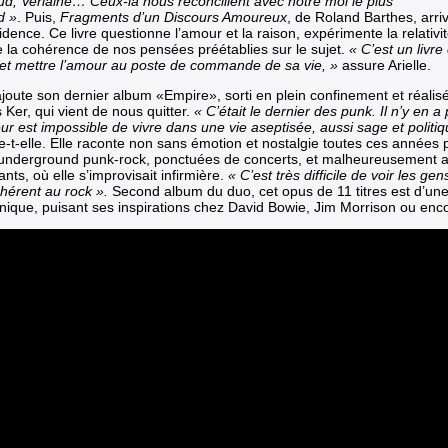
d, Verlaine… Ceux-là nous réconcilient avec notre moi le plus
d »
. Puis,
Fragments d’un Discours Amoureux
, de Roland Barthes, arr
dence. Ce livre questionne l’amour et la raison, expérimente la relativ
se la cohérence de nos pensées préétablies sur le sujet.
« C’est un livre
 et mettre l’amour au poste de commande de sa vie, »
assure Arielle.
 ajoute son dernier album «Empire», sorti en plein confinement et réali
 Ker, qui vient de nous quitter.
« C’était le dernier des punk. Il n’y en a
leur est impossible de vivre dans une vie aseptisée, aussi sage et polit
te-t-elle. Elle raconte non sans émotion et nostalgie toutes ces années
 underground punk-rock, ponctuées de concerts, et malheureusement au
ants, où elle s’improvisait infirmière.
« C’est très difficile de voir les ge
nhérent au rock ».
Second album du duo, cet opus de 11 titres est d’un
onique, puisant ses inspirations chez David Bowie, Jim Morrison ou enc