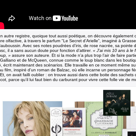
n autre registre, quoique tout aussi poétique, on découvre également d
re olfactive, à travers le parfum “Le Secret d’Arielle”, imaginé à Grass
auboussin. Avec ses notes poudrées d’iris, de rose nacrée, sa pointe 
c, il a sans aucun doute pour fonction d’attirer.
« J’ai mis 10 ans à le fa
oup, »
assure son auteure.
Et si la mode n’a plus trop l’air de faire parti
 Galliano et de McQueen, connue comme le loup blanc dans les boutiqu
, écrit maintenant des scénarios. Elle travaille en ce moment même sur 
u film, inspiré d’un roman de Balzac, où elle incarne un personnage f
 Et, on avait failli oublier : on trouve aussi dans cette boite des sachets
cot, parce qu’il lui faut bien du carburant pour vivre cette folle vie de m