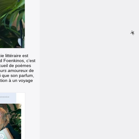
e littéraire est
 Foenkinos, c’est
ecueil de poèmes
ours amoureux
de
si que son parfum,
ation à un voyage