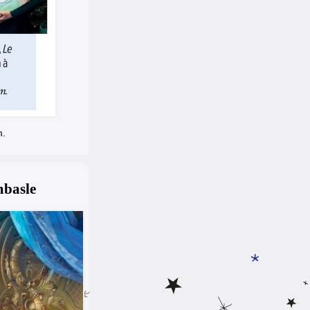
m.
mbasle