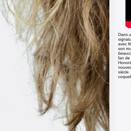
Dans u
signatu
avec M
son mus
beauc
fan de
Honoré
nouvea
siècle.
coqueli