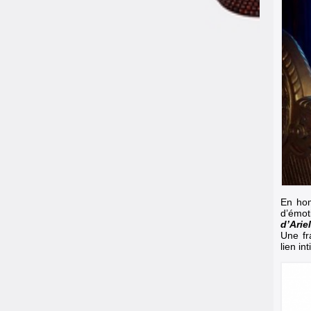
En hom
d’émo
d’Ariel
Une fr
lien in