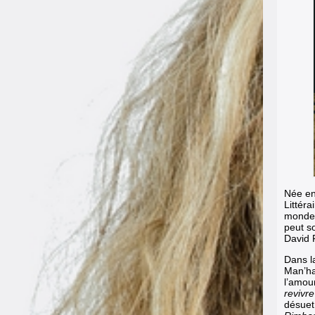
Née en
Littéra
monde 
peut s
David 
Dans la
Man’ha
l’amou
revivr
désuet 