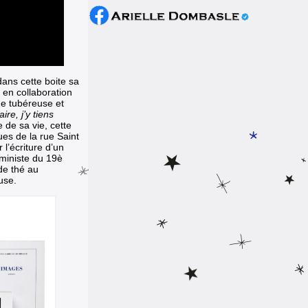
ans cette boite sa
e en collaboration
de tubéreuse et
ire, j’y tiens
e de sa vie, cette
es de la rue Saint
l’écriture d’un
éministe du 19è
 de thé au
use.