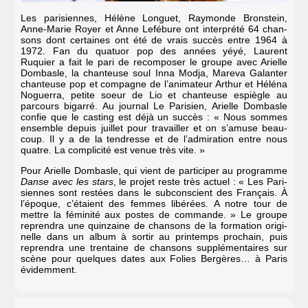
Les pari­siennes, Hélène Longuet, Raymonde Bron­stein,
Anne-Marie Royer et Anne Lefé­bure ont inter­prété 64 chan­
sons dont certaines ont été de vrais succès entre 1964 à
1972. Fan du quatuor pop des années yéyé, Laurent
Ruquier a fait le pari de recom­po­ser le groupe avec Arielle
Dombasle, la chan­teuse soul Inna Modja, Mareva Galan­ter
chan­teuse pop et compagne de l’anima­teur Arthur et Héléna
Noguerra, petite soeur de Lio et chan­teuse espiègle au
parcours bigarré. Au jour­nal Le Pari­sien, Arielle Dombasle
confie que le casting est déjà un succès : « Nous sommes
ensemble depuis juillet pour travailler et on s’amuse beau­
coup. Il y a de la tendresse et de l’admi­ra­tion entre nous
quatre. La compli­cité est venue très vite. »
Pour Arielle Dombasle, qui vient de parti­ci­per au programme
Danse avec les stars
, le projet reste très actuel : « Les Pari­
siennes sont restées dans le subcons­cient des Français. À
l’époque, c’étaient des femmes libé­rées. A notre tour de
mettre la fémi­nité aux postes de commande. » Le groupe
repren­dra une quin­zaine de chan­sons de la forma­tion origi­
nelle dans un album à sortir au prin­temps prochain, puis
repren­dra une tren­taine de chan­sons supplé­men­taires sur
scène pour quelques dates aux Folies Bergè­res… à Paris
évidem­ment.