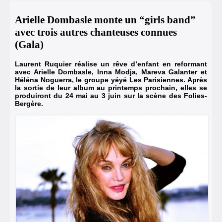
Arielle Dombasle monte un “girls band”
avec trois autres chan­teuses connues
(Gala)
Laurent Ruquier réalise un rêve d’enfant en refor­mant
avec Arielle Dombasle, Inna Modja, Mareva Galan­ter et
Héléna Noguerra, le groupe yéyé Les Pari­siennes. Après
la sortie de leur album au prin­temps prochain, elles se
produi­ront du 24 mai au 3 juin sur la scène des Folies-
Bergère.