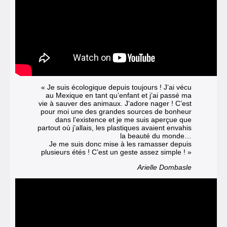
« Je suis écologique depuis toujours ! J’ai vécu
au Mexique en tant qu’enfant et j’ai passé ma
vie à sauver des animaux. J’adore nager ! C’est
pour moi une des grandes sources de bonheur
dans l’existence et je me suis aperçue que
partout où j’allais, les plastiques avaient envahis
la beauté du monde…
Je me suis donc mise à les ramasser depuis
plusieurs étés ! C’est un geste assez simple ! »
Arielle Dombasle