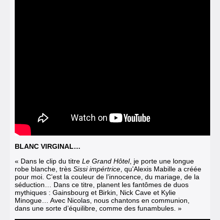
BLANC VIRGINAL…
« Dans le clip du titre
Le Grand Hôtel
, je porte une longue
robe blanche, très
Sissi impértrice
, qu’Alexis Mabille a créée
pour moi.
C’est la couleur de l’innocence, du mariage, de la
séduction… Dans ce titre, planent les fantômes de duos
mythiques : Gainsbourg et Birkin, Nick Cave et Kylie
Minogue… Avec Nicolas, nous chantons en communion,
dans une sorte d’équilibre, comme des funambules. »