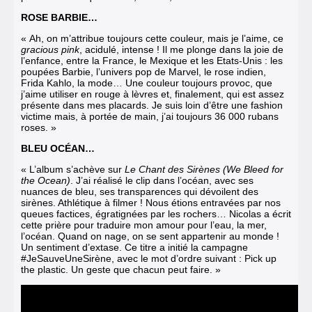
ROSE BARBIE…
« Ah, on m’attribue toujours cette couleur, mais je l’aime, ce
gracious pink
, acidulé, intense ! Il me plonge dans la joie de
l’enfance, entre la France, le Mexique et les Etats-Unis : les
poupées Barbie, l’univers pop de Marvel, le rose indien,
Frida Kahlo, la mode… Une couleur toujours provoc, que
j’aime utiliser en rouge à lèvres et, finalement, qui est assez
présente dans mes placards. Je suis loin d’être une fashion
victime mais, à portée de main, j’ai toujours 36 000 rubans
roses. »
BLEU OCÉAN…
« L’album s’achève sur
Le Chant des Sirènes (We Bleed for
the Ocean)
. J’ai réalisé le clip dans l’océan, avec ses
nuances de bleu, ses transparences qui dévoilent des
sirènes. Athlétique à filmer ! Nous étions entravées par nos
queues factices, égratignées par les rochers… Nicolas a écrit
cette prière pour traduire mon amour pour l’eau, la mer,
l’océan. Quand on nage, on se sent appartenir au monde !
Un sentiment d’extase. Ce titre a initié la campagne
#JeSauveUneSirène, avec le mot d’ordre suivant : Pick up
the plastic. Un geste que chacun peut faire. »