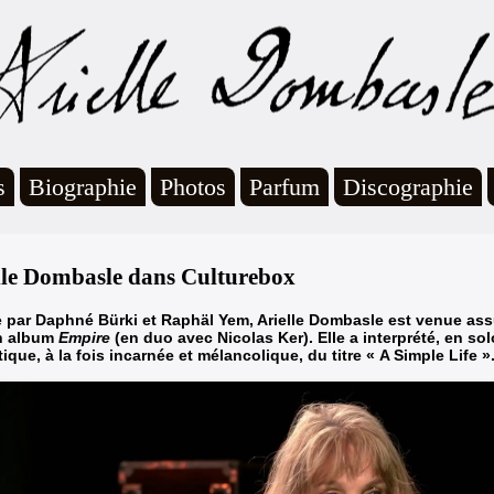
s
Biographie
Photos
Parfum
Discographie
lle Dombasle dans Culturebox
e par Daphné Bürki et Raphäl Yem,
Arielle Dombasle est venue ass
n album
Empire
(en duo avec Nicolas Ker
). Elle a interprété, en so
ique, à la fois incarnée et mélancolique, du titre « A Simple Life »