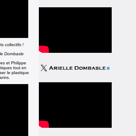
 collectifs !
lle Dombasle
es et Philippe
stiques
tout en
er le plastique
arins.