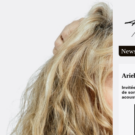
New
Arie
Invité
de so
acoust