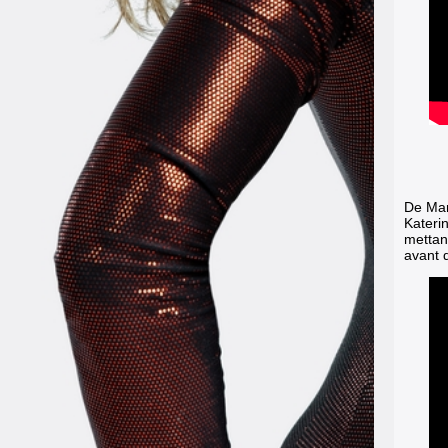
De Mar
Kateri
mettan
avant 