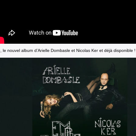
e
, le nouvel album d’Arielle Dombasle et Nicolas Ker et déjà disponible !