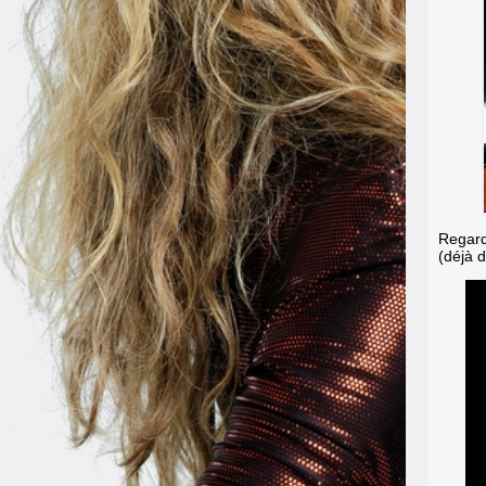
Regarde
(déjà d