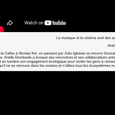
La musique et le cinéma sont des arts
Arie
ia Callas
à Nicolas Ker
,
en passant par Julio Iglesias
ou encore
Gonzal
ne
, Arielle Dombasle a évoqué ses rencontres et ses collaborations arti
t en lumière son engagement écologique pour inciter les gens à ramass
qu’il ne se retrouve dans les océans et n’altère tous les écosystèmes m