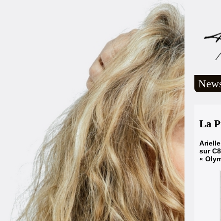
New
La P
Ariell
sur C8
« Olym