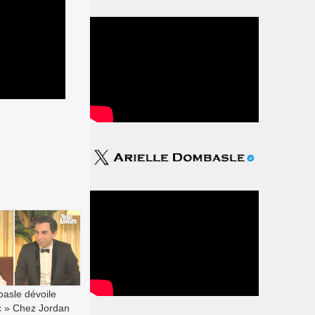
basle dévoile
c » Chez Jordan