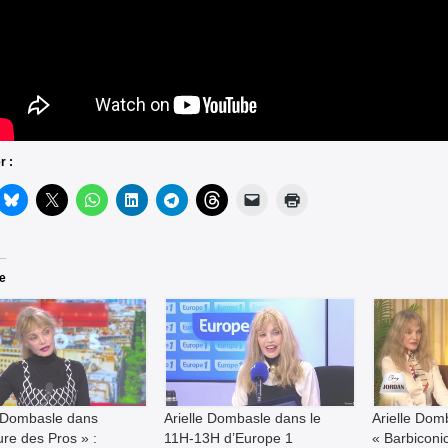
r :
re
e Dombasle dans
Arielle Dombasle dans le
Arielle Dom
ure des Pros » :
11H-13H d’Europe 1
« Barbiconi