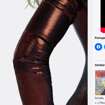
Partage
Similai
Ariell
« L’He