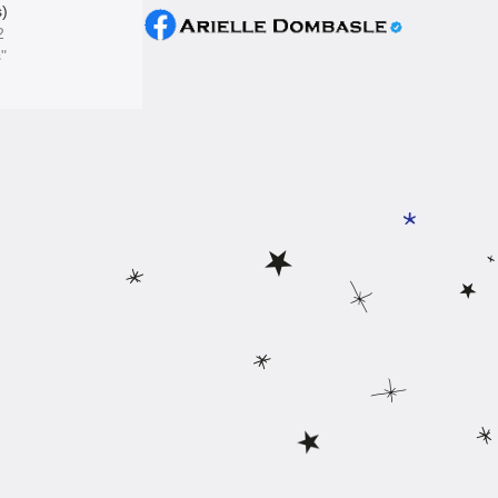
s)
2
"