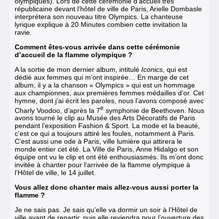
olympiques). Lors de cette cérémonie d’accueil très
républicaine devant l’hôtel de ville de Paris, Arielle Dombasle
interprétera son nouveau titre Olympics. La chanteuse
lyrique explique à 20 Minutes combien cette invitation la
ravie.
Comment êtes-vous arrivée dans cette cérémonie
d’accueil de la flamme olympique ?
A la sortie de mon dernier album, intitulé
Iconics
, qui est
dédié aux femmes qui m’ont inspirée…
En marge de cet
album,
il y a la chanson « Olympics »
qui est un hommage
aux championnes, aux premières femmes médailles d’or. Cet
hymne, dont j’ai écrit les paroles, nous l’avons composé avec
e
Charly Voodoo, d’après la 7
symphonie de Beethoven. Nous
avons tourné le clip au Musée des Arts Décoratifs de Paris
pendant l’exposition Fashion & Sport. La mode et la beauté,
c’est ce qui a toujours attiré les foules, notamment à Paris.
C’est aussi une ode à Paris, ville lumière qui attirera le
monde entier cet été. La Ville de Paris, Anne Hidalgo et son
équipe ont vu le clip et ont été enthousiasmés. Ils m’ont donc
invitée à chanter pour l’arrivée de la flamme olympique à
l’Hôtel de ville, le 14 juillet.
Vous allez donc chanter mais allez-vous aussi porter la
flamme ?
Je ne sais pas. Je sais qu’elle va dormir un soir à l’Hôtel de
ville avant de repartir, puis elle reviendra pour l’ouverture des