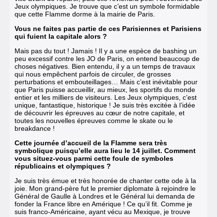
Jeux olympiques. Je trouve que c’est un symbole formidable
que cette Flamme dorme à la mairie de Paris.
Vous ne faites pas partie de ces Parisiennes et Parisiens
qui fuient la capitale alors ?
Mais pas du tout ! Jamais ! Il y a une espèce de bashing un
peu excessif contre les JO de Paris, on entend beaucoup de
choses négatives. Bien entendu, il y a un temps de travaux
qui nous empêchent parfois de circuler, de grosses
perturbations et embouteillages… Mais c’est inévitable pour
que Paris puisse accueillir, au mieux, les sportifs du monde
entier et les milliers de visiteurs. Les Jeux olympiques, c’est
unique, fantastique, historique ! Je suis très excitée à l’idée
de découvrir les épreuves au cœur de notre capitale, et
toutes les nouvelles épreuves comme le skate ou le
breakdance !
Cette journée d’accueil de la Flamme sera très
symbolique puisqu’elle aura lieu le 14 juillet. Comment
vous situez-vous parmi cette foule de symboles
républicains et olympiques ?
Je suis très émue et très honorée de chanter cette ode à la
joie. Mon grand-père fut le premier diplomate à rejoindre le
Général de Gaulle à Londres et le Général lui demanda de
fonder la France libre en Amérique ! Ce qu’il fit. Comme je
suis franco-Américaine, ayant vécu au Mexique, je trouve