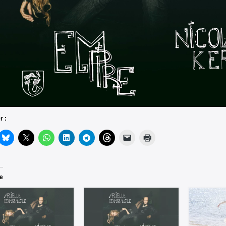
r :
re