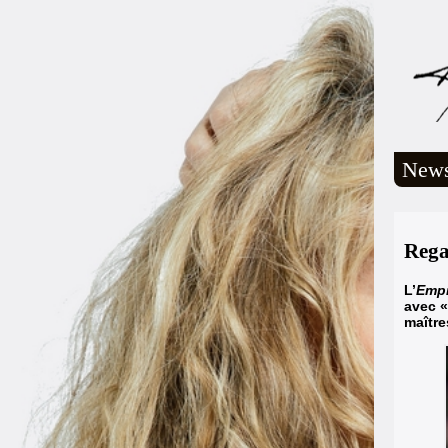
New
Rega
L’
Empi
avec «
maître