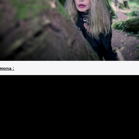
mona :