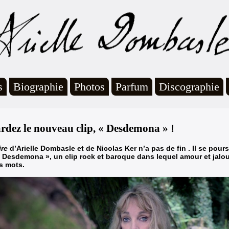
s
Biographie
Photos
Parfum
Discographie
rdez le nouveau clip, « Desdemona » !
re
d’Arielle Dombasle et de Nicolas Ker n’a pas de fin . Il se pour
 Desdemona », un clip rock et baroque dans lequel amour et jalou
s mots.