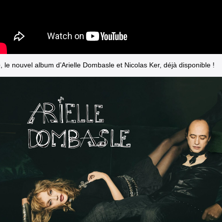
e
, le nouvel album d’Arielle Dombasle et Nicolas Ker, déjà disponible !