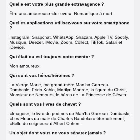
Quelle est votre plus grande extravagance ?
Être une amoureuse «for ever». Romantique à mort.
Quelles applications utilisez-vous sur votre smartphone
?
Instagram, Snapchat, WhatsApp, Shazam, Apple TV, Spotify,
Musique, Deezer, iMovie, Zoom, Collect, TikTok, Safari et
iDevice.
Qui était ou est toujours votre mentor ?
Mon amoureux.
Qui sont vos héros/héroïnes ?
La Vierge Marie, ma grand-mère Man’ha Garreau-
Dombasle, Frida Kahlo, Marilyn Monroe, la figure du Christ,
Monsieur de Nemours, le héros de La Princesse de Clèves.
Quels sont vos livres de chevet ?
«Images», le livre de poèmes de Man’ha Garreau-Dombasle,
«Les Fleurs du mal» de Charles Baudelaire éternellement,
«Belle du seigneur» d’Albert Cohen.
Un objet dont vous ne vous séparez jamais ?