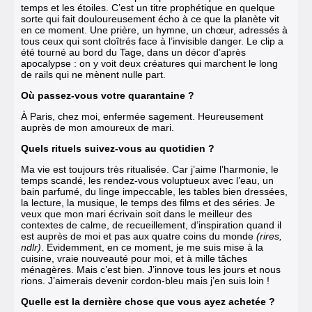
temps et les étoiles. C’est un titre prophétique en quelque
sorte qui fait douloureusement écho à ce que la planète vit
en ce moment. Une prière, un hymne, un chœur, adressés à
tous ceux qui sont cloîtrés face à l’invisible danger.
Le clip a
été tourné au bord du Tage, dans un décor d’après
apocalypse : on y voit deux créatures qui marchent le long
de rails qui ne mènent nulle part.
Où passez-vous votre quarantaine ?
À Paris, chez moi, enfermée sagement. Heureusement
auprès de mon amoureux de mari.
Quels rituels suivez-vous au quotidien ?
Ma vie est toujours très ritualisée. Car j’aime l’harmonie, le
temps scandé, les rendez-vous voluptueux avec l’eau, un
bain parfumé, du linge impeccable, les tables bien dressées,
la lecture, la musique, le temps des films et des séries. Je
veux que mon mari écrivain soit dans le meilleur des
contextes de calme, de recueillement, d’inspiration quand il
est auprès de moi et pas aux quatre coins du monde
(rires,
ndlr)
. Evidemment, en ce moment, je me suis mise à la
cuisine, vraie nouveauté pour moi, et à mille tâches
ménagères. Mais c’est bien. J’innove tous les jours et nous
rions. J’aimerais devenir cordon-bleu mais j’en suis loin !
Quelle est la dernière chose que vous ayez achetée ?