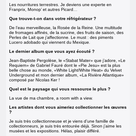
Les nourritures terrestres. Je deviens une experte en
Franprix, Monop’ et autres Picard…
Que trouve-t-on dans votre réfrigérateur ?
De l’eau merveilleuse, la Rosée de la Reine. Une multitude
de fromages affinés, de la sucrine, des fruits de saison, des
Perles de Lait que j’affectionne. Le must : des piments
Lucero adobado qui viennent du Mexique.
Le dernier album que vous ayez écouté ?
Jean-Baptiste Pergolèse, le «Stabat Mater» que j’adore, «Le
Requiem» de Gabriel Fauré dont le «Pie Jesu» est la plus
belle chose au monde, «White Light/White Heat» du Velvet
Underground et mon dernier album, «La Rivière Atlantique»
composé par Nicolas Ker !
Quel est le paysage qui vous ressource le plus ?
La vue de ma chambre, a room with a view.
Les artistes dont vous aimeriez collectionner les œuvres
?
Je suis très collectionneuse et je viens d’une famille de
collectionneurs, je suis très entourée déjà. Sinon j’aime les
musées et les expositions. Hélas, plaisir différé.