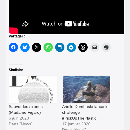
Partager :
Similaire
Sauver les sirènes
Arielle Dombasle lance le
(Madame Figaro)
challenge
6 juin 2020
#PickUpThePlastic !
Dans "News"
17 janvier 2020
Dans "News"