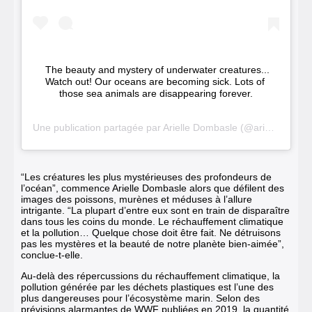
The beauty and mystery of underwater creatures... 
Watch out! Our oceans are becoming sick. Lots of 
those sea animals are disappearing forever.
Une publication partagée par
Arielle Dombasle
(@arielledombasleofficiel) le
“Les créatures les plus mystérieuses des profondeurs de
l’océan”, commence Arielle Dombasle alors que défilent des
images des poissons, murènes et méduses à l’allure
intrigante. “La plupart d’entre eux sont en train de disparaître
dans tous les coins du monde. Le réchauffement climatique
et la pollution… Quelque chose doit être fait. Ne détruisons
pas les mystères et la beauté de notre planète bien-aimée”,
conclue-t-elle.
Au-delà des répercussions du réchauffement climatique, la
pollution générée par les déchets plastiques est l’une des
plus dangereuses pour l’écosystème marin. Selon
des
prévisions alarmantes de WWF publiées en 2019
, la quantité