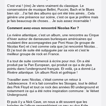
C’est vrai ! (rire) Je viens vraiment du classique. Le
conservatoire de musique Bellini, Puccini, Bach et le Blues
bien sûr…J’ai fait des albums qui ont été très aimés…Cela
génère une présence sur scène, c’est ce que je préfère mais
je fais beaucoup de choses… Je suis assez incernable !
Comment avez-vous rencontré Nicolas Ker ?
La rivière atlantique
, c’est un album, une rencontre au Cirque
d’hiver autour de danseuses burlesques américaines qui
voulaient être accompagnées par Poni Hoax (le groupe de
Nicolas Ker) et c’est comme cela que j’ai rencontré Nicolas…
Et j’ai tout de suite été subjuguée par sa voix et c’est le
meilleur groupe de rock en France.
Il a tout de suite commencé à écrire pour moi. On a été
produit par la Pan European, qui produit ce qui a de plus
pointu dans l’underground français. Et voilà, ça a donné
La
Rivière atlantique
. Un album Rock et gothique !
Travailler avec Nicolas, c’était comme un retour à
l’adolescence. Il m’a fait connaître les Stooges, tout le début
des Pink Floyd et tout ce rock des années 80 underground et
notamment ce qui a été notre inspiration commune : le Velvet
Underground.
Et puis il y a Nick Cave, on nous a dit souvent que les
balades de l’album ressemblaient un peu au duo Kylie