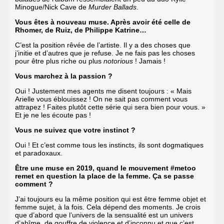
Minogue/Nick Cave de
Murder Ballads
.
Vous êtes à nouveau muse. Après avoir été celle de
Rhomer, de Ruiz, de Philippe Katrine…
C’est la position rêvée de l’artiste. Il y a des choses que
j’initie et d’autres que je refuse. Je ne fais pas les choses
pour être plus riche ou plus
notorious
! Jamais !
Vous marchez à la passion ?
Oui ! Justement mes agents me disent toujours : « Mais
Arielle vous éblouissez ! On ne sait pas comment vous
attrapez ! Faites plutôt cette série qui sera bien pour vous. »
Et je ne les écoute pas !
Vous ne suivez que votre instinct ?
Oui ! Et c’est comme tous les instincts, ils sont dogmatiques
et paradoxaux.
Être une muse en 2019, quand le mouvement #metoo
remet en question la place de la femme. Ça se passe
comment ?
J’ai toujours eu la même position qui est être femme objet et
femme sujet, à la fois. Cela dépend des moments. Je crois
que d’abord que l’univers de la sensualité est un univers
d’abîme, de gouffre de violence et d’inconnu et que c’est