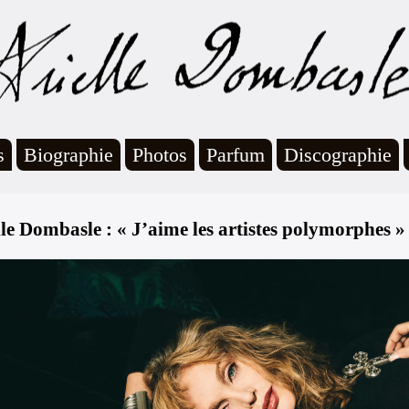
s
Biographie
Photos
Parfum
Discographie
lle Dombasle : « J’aime les artistes polymorphes »