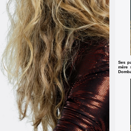
Ses pa
mère s
Dombas