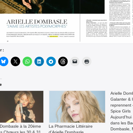
r :
re
Arielle Dom
Galanter & 
reprennent
Spice Girls
Aujourd'hui 
dans les Bac
e Dombasle à la 20ème
La Pharmacie Littéraire
Dombasle, 
es Chœurs les 30 & 31
d’Arielle Dombasle