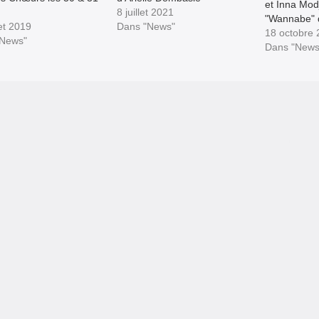
et Inna Mod
8 juillet 2021
"Wannabe" d
let 2019
Dans "News"
Back dans l
18 octobre
"News"
occasion rê
Dans "News
ou redécouvr
grands tub
interprétés 
francophone
Shy'm, Cœu