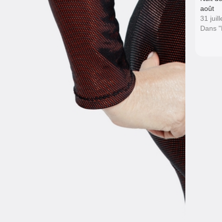
août
31 juil
Dans 