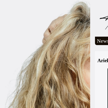
New
Arie