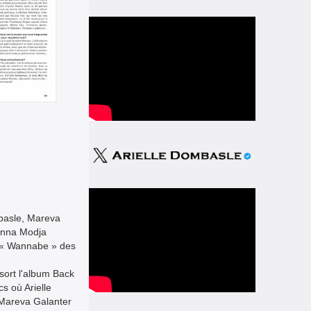
basle, Mareva
Inna Modja
 « Wannabe » des
sort l'album Back
s où Arielle
Mareva Galanter