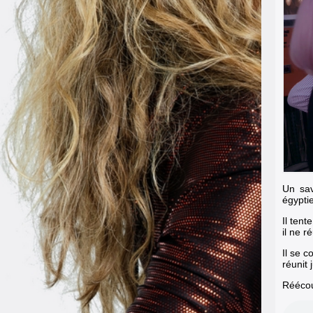
Un sav
égypti
Il tent
il ne r
Il se c
réunit 
Réécout