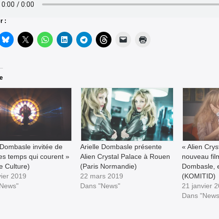
r :
re
e Dombasle invitée de
Arielle Dombasle présente
« Alien Crys
les temps qui courent »
Alien Crystal Palace à Rouen
nouveau film
e Culture)
(Paris Normandie)
Dombasle, e
vier 2019
22 mars 2019
(KOMITID)
"News"
Dans "News"
21 janvier 
Dans "News