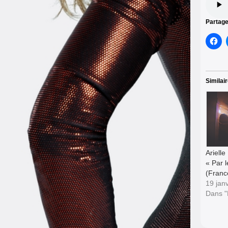
Partage
Similai
Ariell
« Par 
(Franc
19 jan
Dans 