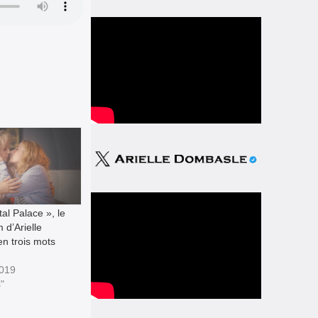
tal Palace », le
 d’Arielle
n trois mots
2019
"