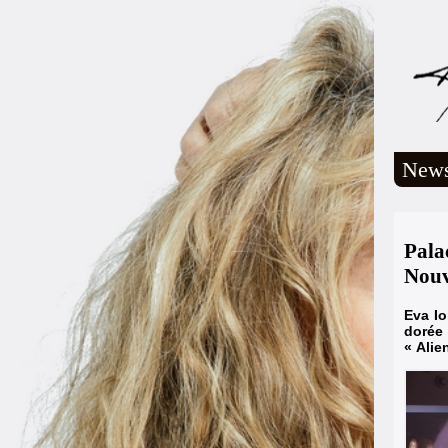
New
Pala
Nouv
Eva Io
dorée
« Alie