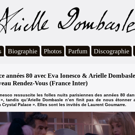
s
Biographie
Photos
Parfum
Discographie
ce années 80 avec Eva Ionesco & Arielle Dombasl
eau Rendez-Vous (France Inter)
nesco ressuscite les folles nuits parisiennes des années 80 da
 », tandis qu’Arielle Dombasle n’en finit pas de nous étonner
n Crystal Palace ». Elles sont les invités de Laurent Goumarre.