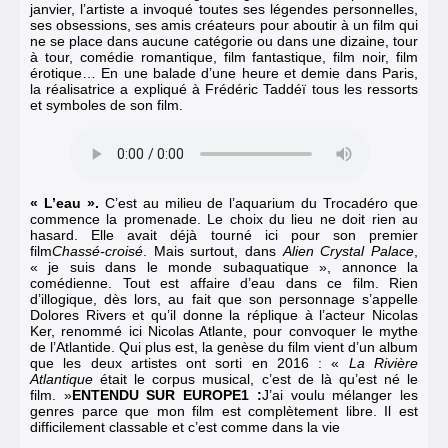
janvier, l’artiste a invoqué toutes ses légendes personnelles,
ses obsessions, ses amis créateurs pour aboutir à un film qui
ne se place dans aucune catégorie ou dans une dizaine, tour
à tour, comédie romantique, film fantastique, film noir, film
érotique…
En une balade d’une heure et demie dans Paris
,
la réalisatrice a expliqué à Frédéric Taddéï tous les ressorts
et symboles de son film.
« L’eau ».
C’est au milieu de l’aquarium du Trocadéro que
commence la promenade. Le choix du lieu ne doit rien au
hasard. Elle avait déjà tourné ici pour son premier
film
Chassé-croisé
. Mais surtout, dans
Alien Crystal Palace
,
« je suis dans le monde subaquatique », annonce la
comédienne. Tout est affaire d’eau dans ce film. Rien
d’illogique, dès lors, au fait que son personnage s’appelle
Dolores Rivers et qu’il donne la réplique à l’acteur Nicolas
Ker, renommé ici Nicolas Atlante, pour convoquer le mythe
de l’Atlantide. Qui plus est, la genèse du film vient d’un album
que les deux artistes ont sorti en 2016 : «
La Rivière
Atlantique
était le corpus musical, c’est de là qu’est né le
film. »
ENTENDU SUR EUROPE1 :
J’ai voulu mélanger les
genres parce que mon film est complètement libre. Il est
difficilement classable et c’est comme dans la vie