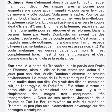
Gothique.
Rien d’étonnant alors à ce que l’on voit un sous-
marin pour décor. Des images rares à tourner pour
lesquelles elle avoue avoir « supplié », pour palier le « peu
de moyens » côté budget. Voilà pour le cadre. Pour ce qui
est du fond, il faut à nouveau se tourner vers la mythologie,
égyptienne cette fois. Et plus précisément aller vers le couple
idéal d’Isis et d’Osiris. L’homme et la femme, séparés et qui
mènent une quête pour se retrouver et se reformer. Dans la
version filmée par Arielle Dombasle, un savant tue des
couples jusqu’à retrouver ce couple parfait. « C’est aussi une
tragédie musicale gothique. Il y a dans mon film un espèce
d’hyperréalisme fantastique, mais qui est assez noir. (…) J’ai
voulu mélanger les genres parce que mon film est
complètement libre. Il est difficilement classable et c’est
comme dans la vie », glisse la réalisatrice.
Érotisme.
À la sortie du Trocadéro, sur le parvis des Droits
de l’Homme, alors qu’elle se laisse tenter par l’achat d’un
jouet pour son chat, Arielle Dombasle observe les statues
environnantes. Le temps de lui faire remarquer l’importance
de la nudité dans son film. On y voit des flics en combis de
cuir, de l’androgynie, de l’adultère… Elle réfute le terme de
porno chic. « Je n’emploierai pas ce mot. Il y a tout
simplement des images très choquantes, très
transgressives. » Deux de ses actrices, Joséphine de la
Baume et Zoé Le Ber, retrouvées au café du musée de
l’Homme un peu plus tard, s’accorderont davantage sur des
passages « érotiques. »