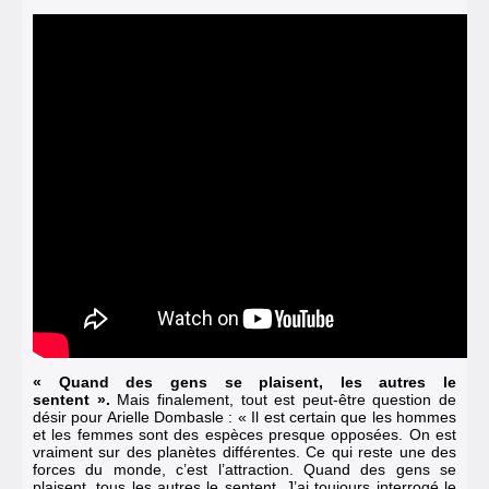
« Quand des gens se plaisent, les autres le
sentent ».
Mais finalement, tout est peut-être question de
désir pour Arielle Dombasle : « Il est certain que les hommes
et les femmes sont des espèces presque opposées. On est
vraiment sur des planètes différentes. Ce qui reste une des
forces du monde, c’est l’attraction. Quand des gens se
plaisent, tous les autres le sentent. J’ai toujours interrogé le