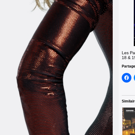
Les Pa
18 & 1
Partage
Similai