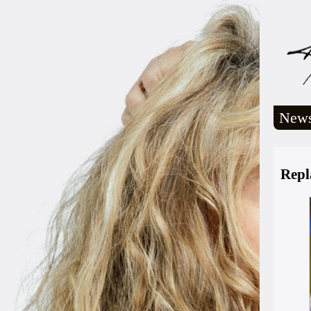
New
Repl