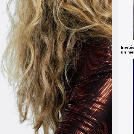
Invité
un med