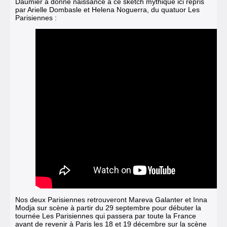
Daumier a donné naissance à ce sketch mythique ici repris
par Arielle Dombasle et Helena Noguerra, du quatuor Les
Parisiennes :
Nos deux Parisiennes retrouveront Mareva Galanter et Inna
Modja sur scène à partir du 29 septembre pour débuter la
tournée Les Parisiennes qui passera par toute la France
avant de revenir à Paris les 18 et 19 décembre sur la scène