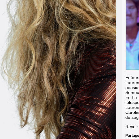
Entour
Lauren
pensio
Semoun
En fin
télésp
Lauren
Caroli
de saga
Revoir 
Partage