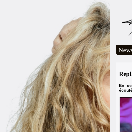
New
Repl
En ce
écoulé