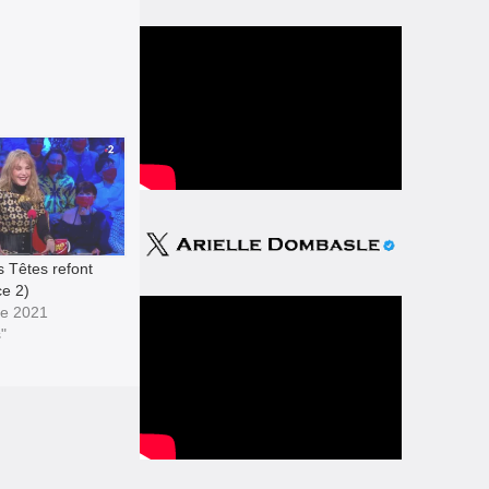
 Têtes refont
e 2)
e 2021
"