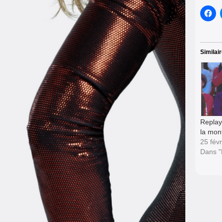
Similai
Replay
la mon
25 fév
Dans 