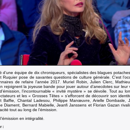
é d’une équipe de dix chroniqueurs, spécialistes des blagues potaches
t Ruquier pose de savantes questions de culture générale. C’est l’occ
nnaires de refaire l’année 2017. Muriel Robin, Julien Clerc, Mathie
 rejoignent la joyeuse bande pour jouer autour d’anecdotes sur leur vi
 d’émission, l’incontournable « invité mystère » se dévoile. Tout au lon
ectateurs et les « Grosses Têtes » s’efforcent de découvrir son identit
t Baffie, Chantal Ladesou, Philippe Manœuvre, Arielle Dombasle, 
ne Diament, Bernard Mabielle, Jeanfi Janssens et Florian Gazan rivali
cité tout au long de l’émission.
l’émission en intégralité.
r :