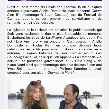
C’est au sein même du Palais des Festival, là où quelques
années auparavant Arielle Dombasle avait présenté
Opium
(
son film hommage à Jean Cocteau) lors du Festival de
Cannes, que le concert empreint de surréalisme et de
romantisme noir s’est déroulé.
La sylphide et le rockeur ont électrisé le public cannois qui
était venu acclamer le duo le plus incroyable du moment.
Enchaînant les titres de
La Rivière Atlantique
tels que «
I’m
not Here Anymore
» ou encore «
Carthagena
, » Arielle
Dombasle et Nicolas Ker n’en ont pas délaissé leurs
catalogues respectifs pour autant… Alors que ce dernier a
entonné quelques ballades de son premier album
Les
Faubourgs de l’Exil
, celle que l’on appelle « La Dombasle » a
délivré une prestation galvanisante du « Cold Song » de
Klaus Nomi ainsi qu’un hommage des plus délicats à son ami
Yves Saint Laurent ; titre que Philippe Katerine lui avait
composé pour son album
Glamour à Mort !