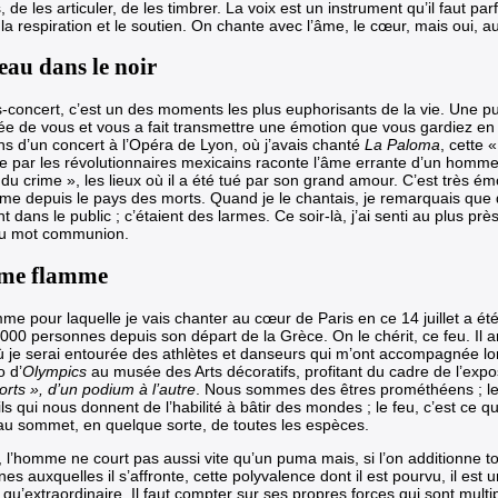
 de les articuler, de les timbrer. La voix est un instrument qu’il faut par
 la respiration et le soutien. On chante avec l’âme, le cœur, mais oui, au
’eau dans le noir
s-concert, c’est un des moments les plus euphorisants de la vie. Une pu
e de vous et vous a fait transmettre une émotion que vous gardiez en
ns d’un concert à l’Opéra de Lyon, où j’avais chanté
La Paloma
, cette 
e par les révolutionnaires mexicains raconte l’âme errante d’un homme
 du crime », les lieux où il a été tué par son grand amour. C’est très émo
âme depuis le pays des morts. Quand je le chantais, je remarquais que 
ent dans le public ; c’étaient des larmes. Ce soir-là, j’ai senti au plus p
u mot communion.
me flamme
amme
pour laquelle je vais chanter au cœur de Paris en ce 14 juillet a ét
000 personnes depuis son départ de la Grèce. On le chérit, ce feu. Il ar
 où je serai entourée des athlètes et danseurs qui m’ont accompagnée l
o d’
Olympics
au musée des Arts décoratifs, profitant du cadre de l’expo
rts », d’un podium à l’autre
. Nous sommes des êtres prométhéens ; le
ils qui nous donnent de l’habilité à bâtir des mondes ; le feu, c’est ce 
 au sommet, en quelque sorte, de toutes les espèces.
, l’homme ne court pas aussi vite qu’un puma mais, si l’on additionne to
ines auxquelles il s’affronte, cette polyvalence dont il est pourvu, il est
qu’extraordinaire. Il faut compter sur ses propres forces qui sont multi