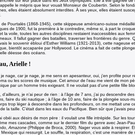
penchée sur leur place dans
les Jeux olympiques
. Elle a été gagnée de
rappelle le mépris que leur vouait
Monsieur de Coubertin
. Selon le fon
s, elles étaient absolument interdites. À ses yeux, elles étaient susce
.
 de Pourtalès (1868-1945), cette skippeuse américano-suisse médaillé
ues de 1900, fut la première à le contredire, même si, à part le croquet,
et la voile, toutes les autres disciplines restaient inaccessibles aux fem
eaux. Il fallut gagner des batailles, traverser les frontières du genre. 
vais le souvenir ébloui d’Esther Williams (1921-2013), cette nageuse 
que, bientôt accaparée par Hollywood. Le cinéma a fait de cette plong
elle déesse des océans.
au, Arielle !
je nage, car je nage, je me sens en apesanteur, oui, j’en profite pour 
éma ou les scores de musique. Cet amour de l’eau me vient de mon père
que par un homme très exigeant. Il ne voulait pas d’une petite fille blo
 d’ailleurs, je n’ai peur de rien : à l’âge de 7 ans, j’ai pu descendre des 
s, faire du ski nautique ; à l’âge de 10 ans, faire de la plongée sous-m
rps trop léger à descendre dans les profondeurs, on me mettait une c
de la taille. C’était dans les eaux du Pacifique. Bien sûr que j’avais pe
ai obéi aux désirs de mon père : il voulait une fille intrépide. Sur les tou
me mes cascades, comme sur le dernier film du genre avec Jean-Pau
ndo,
Amazone
(Philippe de Broca, 2000). Nager vous aide à respirer. E
e Mexique qui ressurgit. Le souffle, la respiration, c’est une manière de