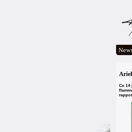
New
Arie
Ce 14 
flamme
rappor