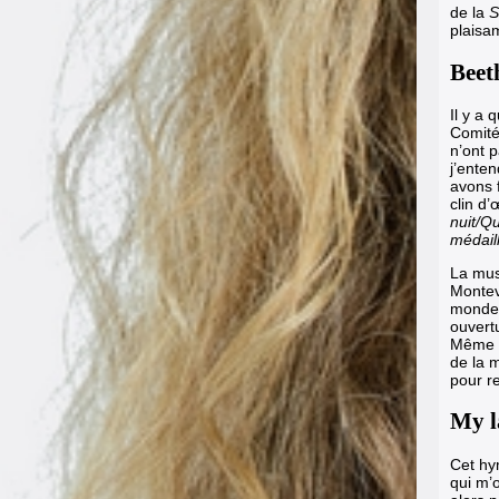
de la
S
plaisa
Beet
Il y a
Comité 
n’ont 
j’ente
avons 
clin d
nuit/Qu
médaill
La mus
Montev
monde 
ouvert
Même s
de la m
pour r
My l
Cet hy
qui m’