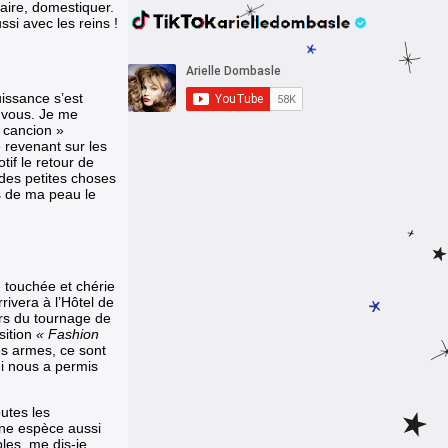
faire, domestiquer.
ssi avec les reins !
issance s’est
 vous. Je me
« cancion »
 revenant sur les
tif le retour de
des petites choses
rès de ma peau le
é touchée et chérie
rivera à l’Hôtel de
ors du tournage de
sition
« Fashion
s armes, ce sont
qui nous a permis
utes les
 une espèce aussi
ples, me dis-je