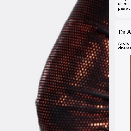
alors 
pas aux
En A
Arielle
cinéma