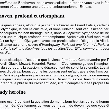
eptième
de Beethoven, nous avons sollicité un rendez-vous avec la fe
mment vêtue comme une créature timburtonnienne. Extraits.
hoven, profond et triomphant
 quelques années, alors que je chantais Purcell au Grand Palais, certa
olympique, la cellule culturelle, et Anne Hidalgo, sont venus m’écouter. 
pas toujours fait bon ménage. Mais, dans la
Septième Symphonie
de Be
ndais une musique profonde et triomphante. Après avoir réuni mes musi
fait un hymne –
Olympics
– avec ces paroles faisant l’éloge de la Ville
’œil lancé au chef-d’œuvre d’Hemingway,
Paris est une fête
:
« À Paris, l
e Paris soit une fête/Avec tous les athlètes/Tour Eiffel comme un tréso
es d’or. »
ique classique, c’est de là que je viens, formée au Conservatoire par
erdi, Gluck, Mozart, Haendel, Purcell… C’est comme ça que j’imagine
du sport dans la passion, le dépassement de soi et la solennité. Les ai
ures d’opéras, beaucoup ne les connaissent qu’au travers des films ou d
i j’ai été popularisée par des airs rumbas, calypso, boléros ou merengu
usique classique qui m’a construite. On est tous constitués d’un carref
eprendre la phrase du Président Mao, il faut compter sur ses propres fo
ady heroïne
mne est né pendant la gestation de mon album
Iconics
, qui rend hom
ont formée. Ces femmes qui vous permettent de devenir ce que vous êt