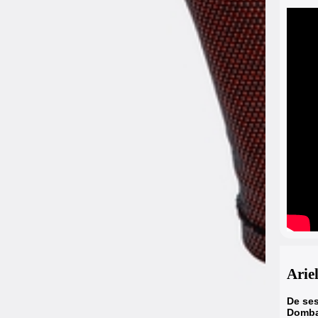
Arie
De se
Dombas