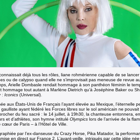
 connaissait déjà tous les rôles, liane rohmérienne capable de se lancer
es ou de calypso quand elle ne s’improvisait pas meneuse de revue a
mps, Arielle Dombasle rendait hommage à son panthéon féminin le tem
t hommage tout autant à Marlène Dietrich qu’à Joséphine Baker ou Shi
 :
Iconics
(Universal).
ée aux États-Unis de Français l’ayant élevée au Mexique, l’éternelle peti
 gaulliste ayant fédéré les Forces libres sur le sol américain ne pouvait 
procher du feu sacré : le 14 juillet, à 19h30, la chanteuse entonnera, e
rs et d’athlètes, son hymne intitulé
Olympics
lors de l’arrivée de la fl
 cœur de Paris – à l’Hôtel de Ville.
raphiée par l’ex-danseuse du Crazy Horse, Pika Matador, la performa
mise en direct sur France 2. L’avant-veille, intrigués par cette idée né