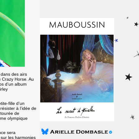
 dans des airs
u Crazy Horse. Au
ps d’un album
rley
te-fille d’un
résister à l’idée de
ntourée de
amme olympique
nce sera
e sur les harmonies