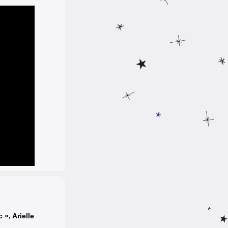
c »
,
Arielle