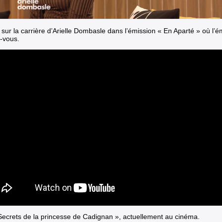
sur la carrière d’Arielle Dombasle dans l’émission « En Aparté » où l’é
-vous.
Secrets de la princesse de Cadignan », actuellement au cinéma.