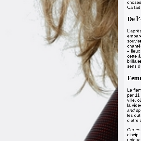
choses,
Ça fait
De l
L’aprè
emparé
souvie
chanté
« lieux
cette 
brillai
sens d
Fem
La fl
par 11 
ville,
la vidé
and spo
les out
d’être
Certes
discipl
unique 