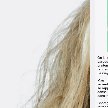
On lui
baroqu
printe
rendan
Bassey
Mais, n
fervent
se rap
danseu
dans le
Chorég
retrans