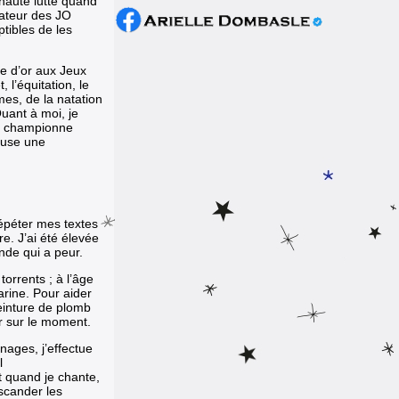
 haute lutte quand
dateur des JO
ptibles de les
e d’or aux Jeux
 l’équitation, le
mes, de la natation
Quant à moi, je
et championne
euse une
répéter mes textes
. J’ai été élevée
nde qui a peur.
torrents ; à l’âge
arine. Pour aider
einture de plomb
ur sur le moment.
rnages, j’effectue
l
t quand je chante,
 scander les