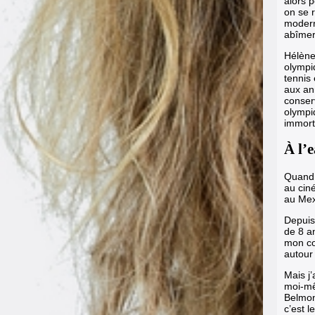
alors 
on se 
moderne
abîmer
Hélène
olympiq
tennis 
aux ann
conser
olympi
immort
À l’e
Quand 
au cin
au Mexi
Depuis,
de 8 an
mon co
autour 
Mais j’
moi-mê
Belmo
c’est l