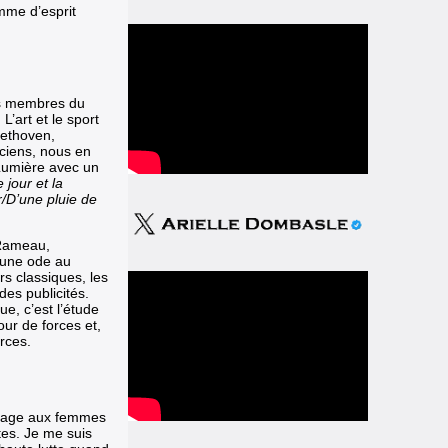
mme d’esprit
ins membres du
L’art et le sport
ethoven,
ciens, nous en
 Lumière avec un
e jour et la
r/D’une pluie de
 Rameau,
 une ode au
rs classiques, les
es publicités.
e, c’est l’étude
our de forces et,
rces.
mage aux femmes
es. Je me suis