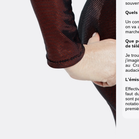
souven
Quels 
Un con
on va 
marche,
Que pe
de tél
Je trou
j’imagi
au Cra
audaci
L’émis
Effecti
faut d
sont p
notatio
premièr