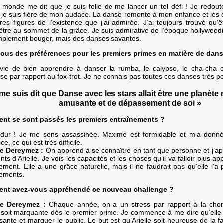
e monde me dit que je suis folle de me lancer un tel défi ! Je redou
 je suis fière de mon audace. La danse remonte à mon enfance et les 
res figures de l’existence que j’ai admirée. J’ai toujours trouvé qu’
t être au sommet de la grâce. Je suis admirative de l’époque hollywoodi
mplement bouger, mais des danses savantes.
ous des préférences pour les premiers primes en matière de dans
nvie de bien apprendre à danser la rumba, le calypso, le cha-cha 
ise par rapport au fox-trot. Je ne connais pas toutes ces danses très po
me suis dit que Danse avec les stars allait être une planète 
amusante et de dépassement de soi »
nt se sont passés les premiers entraînements ?
dur ! Je me sens assassinée. Maxime est formidable et m’a donné 
ce, ce qui est très difficile.
e Dereymez :
On apprend à se connaître en tant que personne et j’ap
ents d’Arielle. Je vois les capacités et les choses qu’il va falloir plus 
ement. Elle a une grâce naturelle, mais il ne faudrait pas qu’elle l’a
ements.
nt avez-vous appréhendé ce nouveau challenge ?
e Dereymez :
Chaque année, on a un stress par rapport à la chor
e soit marquante dès le premier prime. Je commence à me dire qu’elle 
ssante et marquer le public. Le but est qu’Arielle soit heureuse de la f