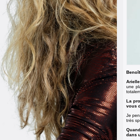
Benoît
Ariell
une pl
totalem
La pro
vous d
Je pen
très sp
Quand 
dans u