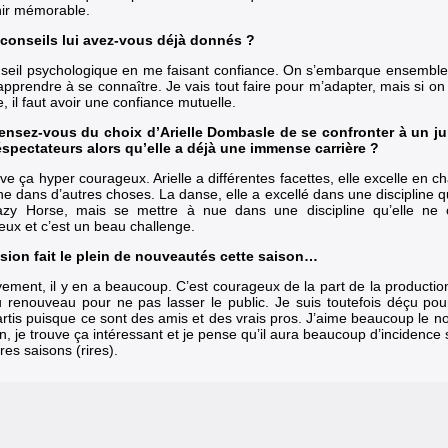
ir mémorable.
conseils lui avez-vous déjà donnés ?
seil psychologique en me faisant confiance. On s’embarque ensemble 
apprendre à se connaître. Je vais tout faire pour m’adapter, mais si on
 il faut avoir une confiance mutuelle.
nsez-vous du choix d’Arielle Dombasle de se confronter à un jur
éspectateurs alors qu’elle a déjà une immense carrière ?
ve ça hyper courageux. Arielle a différentes facettes, elle excelle en c
ne dans d’autres choses. La danse, elle a excellé dans une discipline qu
zy Horse, mais se mettre à nue dans une discipline qu’elle ne c
eux et c’est un beau challenge.
sion fait le plein de nouveautés cette saison…
vement, il y en a beaucoup. C’est courageux de la part de la production 
u renouveau pour ne pas lasser le public. Je suis toutefois déçu pou
artis puisque ce sont des amis et des vrais pros. J’aime beaucoup le 
n, je trouve ça intéressant et je pense qu’il aura beaucoup d’incidence 
es saisons (rires).