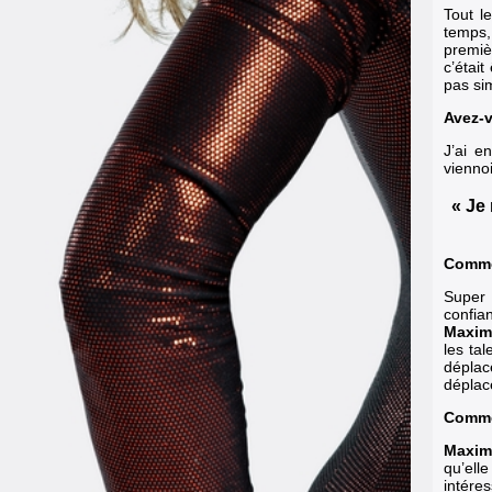
Tout l
temps,
premiè
c’étai
pas si
Avez-v
J’ai e
vienno
« Je 
Comme
Super 
confian
Maxim
les tal
déplac
déplac
Comme
Maxim
qu’ell
intére