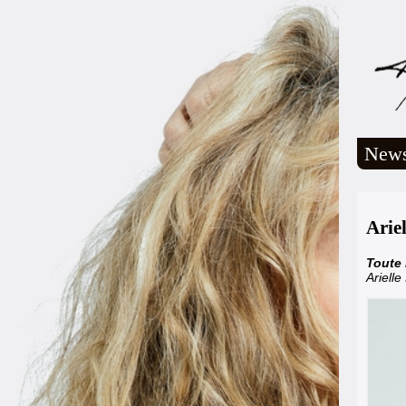
New
Arie
Toute 
Ariell