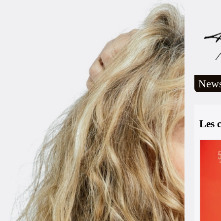
New
Les c