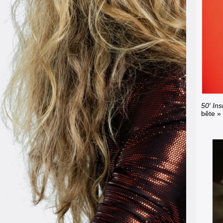
50′ Ins
bête »