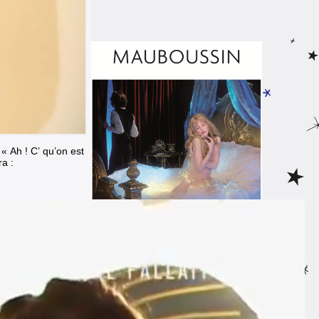
« Ah ! C’ qu’on est
a :