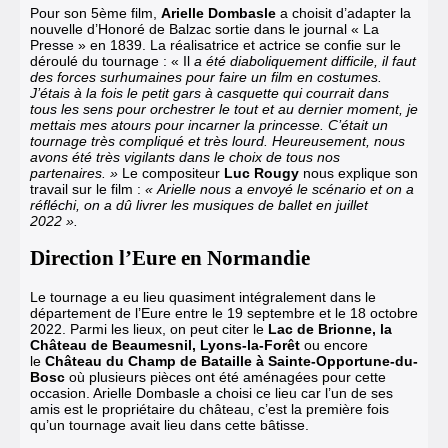
Pour son 5ème film
,
Arielle Dombasle
a choisit d’adapter la
nouvelle d’Honoré de Balzac sortie dans le journal « La
Presse » en 1839. La réalisatrice et actrice se confie sur le
déroulé du tournage : « Il
a été diaboliquement difficile, il faut
des forces surhumaines pour faire un film en costumes.
J’étais à la fois le petit gars à casquette qui courrait dans
tous les sens pour orchestrer le tout et au dernier moment, je
mettais mes atours pour incarner la princesse. C’était un
tournage très compliqué et très lourd. Heureusement, nous
avons été très vigilants dans le choix de tous nos
partenaires. »
Le compositeur
Luc Rougy
nous explique son
travail sur le film :
« Arielle nous a envoyé le scénario et on a
réfléchi, on a dû livrer les musiques de ballet en juillet
2022 ».
Direction l’Eure en Normandie
Le tournage a eu lieu quasiment intégralement dans le
département de l’Eure entre le 19 septembre et le 18 octobre
2022. Parmi les lieux, on peut citer le
Lac de Brionne, la
Château de Beaumesnil, Lyons-la-Forêt
ou encore
le
Château du Champ de Bataille à Sainte-Opportune-du-
Bosc
où plusieurs pièces ont été aménagées pour cette
occasion. Arielle Dombasle a choisi ce lieu car l’un de ses
amis est le propriétaire du château, c’est la première fois
qu’un tournage avait lieu dans cette bâtisse.