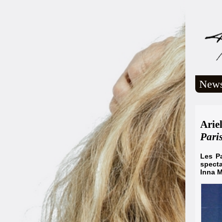
New
Arie
Pari
Les P
specta
Inna M