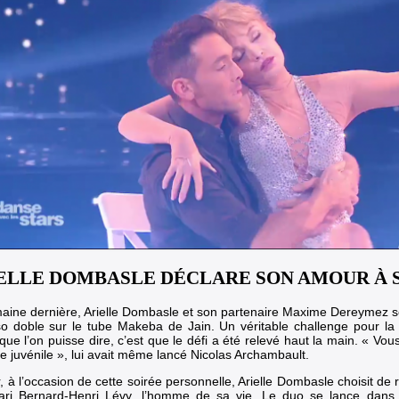
ELLE DOMBASLE DÉCLARE SON AMOUR À 
aine dernière, Arielle Dombasle et son partenaire Maxime Dereymez s
o doble sur le tube Makeba de Jain. Un véritable challenge pour la
que l’on puisse dire, c’est que le défi a été relevé haut la main. « Vo
e juvénile », lui avait même lancé Nicolas Archambault.
r, à l’occasion de cette soirée personnelle, Arielle Dombasle choisit 
ri Bernard-Henri Lévy, l’homme de sa vie. Le duo se lance dans 