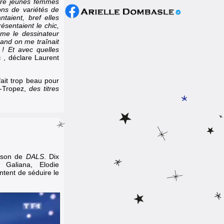
atre jeunes femmes
ons de variétés de
ntaient, bref elles
ésentaient le chic,
mme le dessinateur
uand on me traînait
 ! Et avec quelles
« , déclare Laurent
 fait trop beau pour
t-Tropez,
des titres
ison de
DALS
. Dix
n Galiana,
Elodie
ntent de séduire le