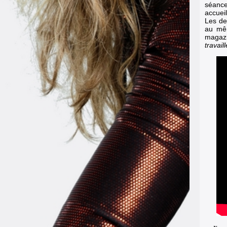
séance
accuei
Les de
au mêm
magaz
travaill