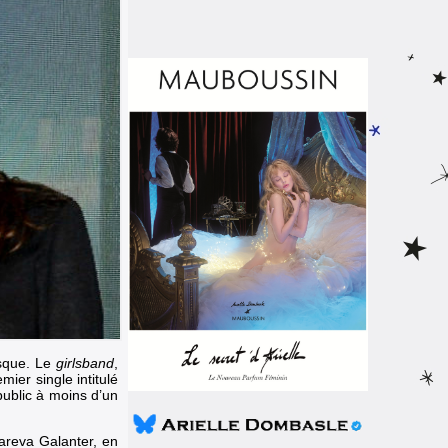
isque. Le
girlsband
,
mier single intitulé
public à moins d’un
Mareva Galanter, en