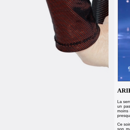
ARI
La sem
un pas
moins 
presqu
Ce soi
son ma