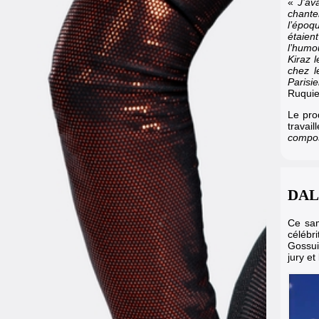
«
J’av
chante
l’époq
étaien
l’humo
Kiraz 
chez l
Parisi
Ruquie
Le pro
travai
compos
DALS
Ce sa
céléb
Gossu
jury et