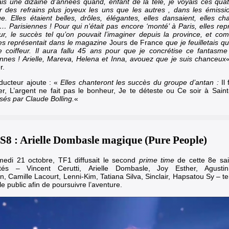
ais une dizaine d’années quand, enfant de la télé, je voyais ces qu
r des refrains plus joyeux les uns que les autres , dans les émissi
ue. Elles étaient belles, drôles, élégantes, elles dansaient, elles cha
t… Parisiennes ! Pour qui n’était pas encore ‘monté’ à Paris, elles repr
ur, le succès tel qu’on pouvait l’imaginer depuis la province, et co
les représentait dans le magazine
Jours de France
que je feuilletais q
e coiffeur. Il aura fallu 45 ans pour que je concrétise ce fantasme
ennes ! Arielle, Mareva, Helena et Inna, avouez que je suis chanceux
r.
ducteur ajoute : «
Elles chanteront les succès du groupe d’antan :
Il
ller, L’argent ne fait pas le bonheur, Je te déteste ou Ce soir à Sain
és par Claude Bolling.
«
8 : Arielle Dombasle magique (Pure People)
medi 21 octobre,
TF1
diffusait le second
prime time
de cette 8e sa
rités –
Vincent Cerutti
,
Arielle Dombasle
, Joy Esther, Agusti
in
,
Camille Lacourt
, Lenni-Kim, Tatiana Silva,
Sinclair
, Hapsatou Sy – te
 le public afin de poursuivre l’aventure.