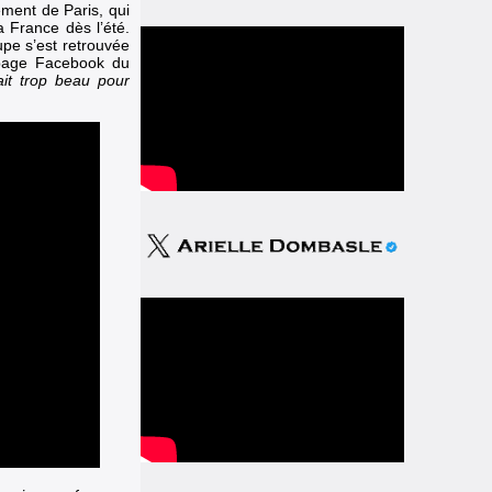
ment de Paris, qui
a France dès l’été.
oupe s’est retrouvée
 page
Facebook
du
fait trop beau pour