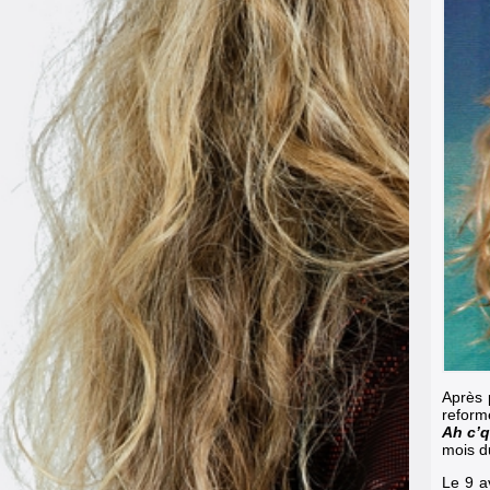
Après 
reform
Ah c’q
mois d
Le 9 a