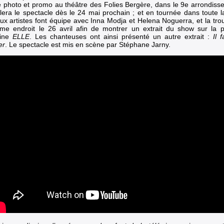
 photo et promo au théâtre des Folies Bergère, dans le 9e arrondisse
llera le spectacle dès le 24 mai prochain ; et en tournée dans toute l
ux artistes font équipe avec
Inna Modja
et
Helena Noguerra
, et la tr
e endroit le 26 avril afin de montrer un extrait du show sur la
ine
ELLE
. Les chanteuses ont ainsi présenté un autre extrait :
Il 
er
. Le spectacle est mis en scène par Stéphane Jarny.