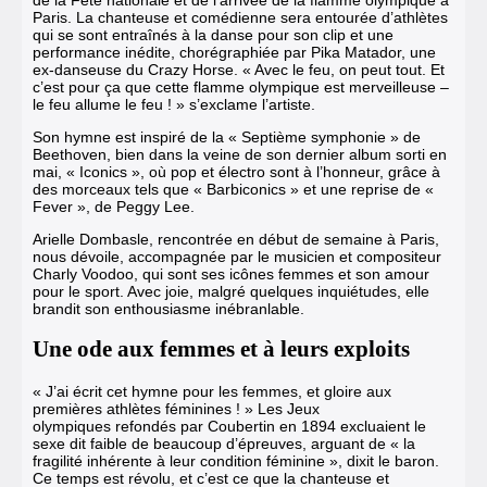
Paris. La chanteuse et comédienne sera entourée d’athlètes
qui se sont entraînés à la danse pour son clip et une
performance inédite, chorégraphiée par Pika Matador, une
ex-danseuse du Crazy Horse. « Avec le feu, on peut tout. Et
c’est pour ça que cette flamme olympique est merveilleuse –
le feu allume le feu ! » s’exclame l’artiste.
Son hymne est inspiré de la « Septième symphonie » de
Beethoven, bien
dans la veine de son dernier album sorti en
mai, « Iconics »
, où pop et électro sont à l’honneur, grâce à
des morceaux tels que « Barbiconics »
et une reprise de «
Fever », de Peggy Lee.
Arielle Dombasle, rencontrée en début de semaine à Paris,
nous dévoile, accompagnée par le musicien et compositeur
Charly Voodoo, qui sont ses icônes femmes et son amour
pour le sport. Avec joie, malgré quelques inquiétudes, elle
brandit son enthousiasme inébranlable.
Une ode aux femmes et à leurs exploits
« J’ai écrit cet hymne pour les femmes, et gloire aux
premières athlètes féminines ! » Les Jeux
olympiques refondés par Coubertin en 1894 excluaient le
sexe dit faible de beaucoup d’épreuves, arguant de « la
fragilité inhérente à leur condition féminine », dixit le baron.
Ce temps est révolu, et c’est ce que la chanteuse et