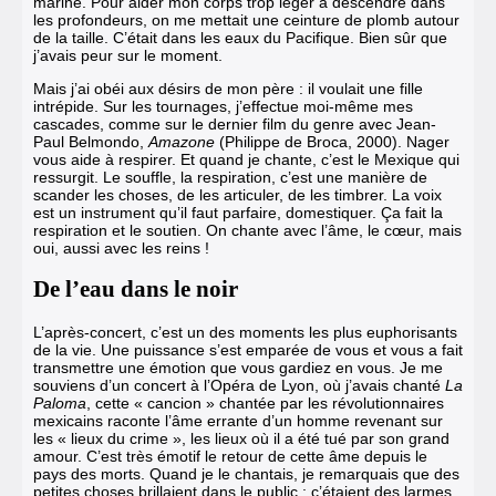
marine. Pour aider mon corps trop léger à descendre dans
les profondeurs, on me mettait une ceinture de plomb autour
de la taille. C’était dans les eaux du Pacifique. Bien sûr que
j’avais peur sur le moment.
Mais j’ai obéi aux désirs de mon père : il voulait une fille
intrépide. Sur les tournages, j’effectue moi-même mes
cascades, comme sur le dernier film du genre avec Jean-
Paul Belmondo,
Amazone
(Philippe de Broca, 2000). Nager
vous aide à respirer. Et quand je chante, c’est le Mexique qui
ressurgit. Le souffle, la respiration, c’est une manière de
scander les choses, de les articuler, de les timbrer. La voix
est un instrument qu’il faut parfaire, domestiquer. Ça fait la
respiration et le soutien. On chante avec l’âme, le cœur, mais
oui, aussi avec les reins !
De l’eau dans le noir
L’après-concert, c’est un des moments les plus euphorisants
de la vie. Une puissance s’est emparée de vous et vous a fait
transmettre une émotion que vous gardiez en vous. Je me
souviens d’un concert à l’Opéra de Lyon, où j’avais chanté
La
Paloma
, cette « cancion » chantée par les révolutionnaires
mexicains raconte l’âme errante d’un homme revenant sur
les « lieux du crime », les lieux où il a été tué par son grand
amour. C’est très émotif le retour de cette âme depuis le
pays des morts. Quand je le chantais, je remarquais que des
petites choses brillaient dans le public ; c’étaient des larmes.