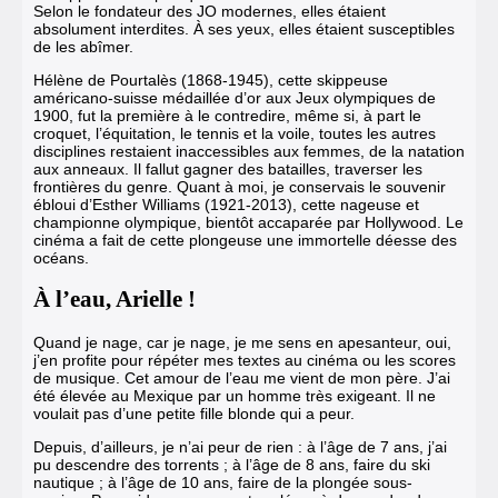
Selon le fondateur des JO modernes, elles étaient
absolument interdites. À ses yeux, elles étaient susceptibles
de les abîmer.
Hélène de Pourtalès (1868-1945), cette skippeuse
américano-suisse médaillée d’or aux Jeux olympiques de
1900, fut la première à le contredire, même si, à part le
croquet, l’équitation, le tennis et la voile, toutes les autres
disciplines restaient inaccessibles aux femmes, de la natation
aux anneaux. Il fallut gagner des batailles, traverser les
frontières du genre. Quant à moi, je conservais le souvenir
ébloui d’Esther Williams (1921-2013), cette nageuse et
championne olympique, bientôt accaparée par Hollywood. Le
cinéma a fait de cette plongeuse une immortelle déesse des
océans.
À l’eau, Arielle !
Quand je nage, car je nage, je me sens en apesanteur, oui,
j’en profite pour répéter mes textes au cinéma ou les scores
de musique. Cet amour de l’eau me vient de mon père. J’ai
été élevée au Mexique par un homme très exigeant. Il ne
voulait pas d’une petite fille blonde qui a peur.
Depuis, d’ailleurs, je n’ai peur de rien : à l’âge de 7 ans, j’ai
pu descendre des torrents ; à l’âge de 8 ans, faire du ski
nautique ; à l’âge de 10 ans, faire de la plongée sous-