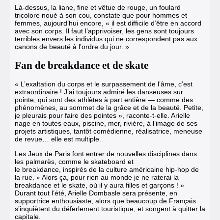
Là-dessus, la liane, fine et vêtue de rouge, un foulard
tricolore noué à son cou, constate que pour hommes et
femmes, aujourd’hui encore, « il est difficile d’être en accord
avec son corps. Il faut l’apprivoiser, les gens sont toujours
terribles envers les individus qui ne correspondent pas aux
canons de beauté à l’ordre du jour. »
Fan de breakdance et de skate
« L’exaltation du corps et le surpassement de l’âme, c’est
extraordinaire ! J’ai toujours admiré les danseuses sur
pointe, qui sont des athlètes à part entière — comme des
phénomènes, au sommet de la grâce et de la beauté. Petite,
je pleurais pour faire des pointes », raconte-t-elle. Arielle
nage en toutes eaux, piscine, mer, rivière, à l’image de ses
projets artistiques, tantôt comédienne, réalisatrice, meneuse
de revue… elle est multiple.
Les Jeux de Paris font entrer de nouvelles disciplines dans
les palmarès, comme le skateboard et
le breakdance, inspirés de la culture américaine hip-hop de
la rue. « Alors ça, pour rien au monde je ne raterai la
breakdance et le skate, où il y aura filles et garçons ! »
Durant tout l’été, Arielle Dombasle sera présente, en
supportrice enthousiaste, alors que beaucoup de Français
s’inquiètent du déferlement touristique, et songent à quitter la
capitale.