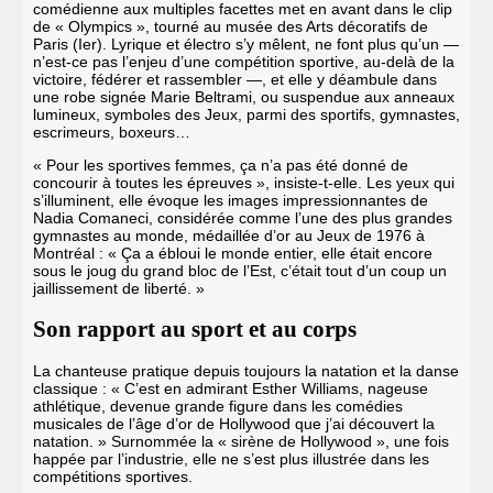
comédienne aux multiples facettes met en avant dans le clip
de « Olympics », tourné au musée des Arts décoratifs de
Paris (Ier). Lyrique et électro s’y mêlent, ne font plus qu’un —
n’est-ce pas l’enjeu d’une compétition sportive, au-delà de la
victoire, fédérer et rassembler —, et elle y déambule dans
une robe signée Marie Beltrami, ou suspendue aux anneaux
lumineux, symboles des Jeux, parmi des sportifs, gymnastes,
escrimeurs, boxeurs…
« Pour les sportives femmes, ça n’a pas été donné de
concourir à toutes les épreuves », insiste-t-elle. Les yeux qui
s’illuminent, elle évoque les images impressionnantes de
Nadia Comaneci, considérée comme l’une des plus grandes
gymnastes au monde, médaillée d’or au Jeux de 1976 à
Montréal : « Ça a ébloui le monde entier, elle était encore
sous le joug du grand bloc de l’Est, c’était tout d’un coup un
jaillissement de liberté. »
Son rapport au sport et au corps
La chanteuse pratique depuis toujours la natation et la danse
classique : « C’est en admirant Esther Williams, nageuse
athlétique, devenue grande figure dans les comédies
musicales de l’âge d’or de Hollywood que j’ai découvert la
natation. » Surnommée la « sirène de Hollywood », une fois
happée par l’industrie, elle ne s’est plus illustrée dans les
compétitions sportives.