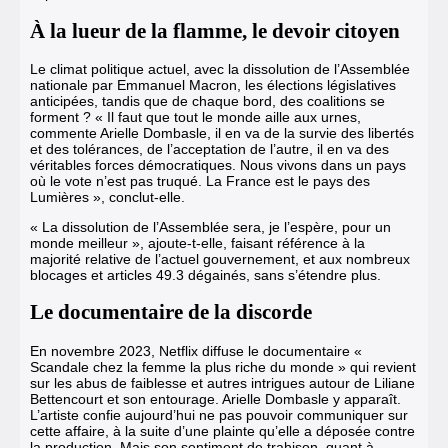
À la lueur de la flamme, le devoir citoyen
Le climat politique actuel, avec la dissolution de l’Assemblée
nationale par Emmanuel Macron, les élections législatives
anticipées, tandis que de chaque bord, des coalitions se
forment ? « Il faut que tout le monde aille aux urnes,
commente Arielle Dombasle, il en va de la survie des libertés
et des tolérances, de l’acceptation de l’autre, il en va des
véritables forces démocratiques. Nous vivons dans un pays
où le vote n’est pas truqué. La France est le pays des
Lumières », conclut-elle.
« La dissolution de l’Assemblée sera, je l’espère, pour un
monde meilleur », ajoute-t-elle, faisant référence à la
majorité relative de l’actuel gouvernement, et aux nombreux
blocages et articles 49.3 dégainés, sans s’étendre plus.
Le documentaire de la discorde
En novembre 2023, Netflix diffuse le documentaire «
Scandale chez la femme la plus riche du monde » qui revient
sur les abus de faiblesse et autres intrigues autour de Liliane
Bettencourt et son entourage. Arielle Dombasle y apparaît.
L’artiste confie aujourd’hui ne pas pouvoir communiquer sur
cette affaire, à la suite d’une plainte qu’elle a déposée contre
la production. Mais son sentiment de trahison, quant à