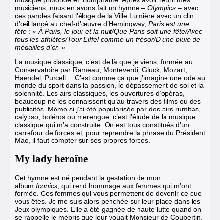
musiciens, nous en avons fait un hymne –
Olympics
– avec
ces paroles faisant l’éloge de la Ville Lumière avec un clin
d’œil lancé au chef-d’œuvre d’Hemingway,
Paris est une
fête
:
« À Paris, le jour et la nuit/Que Paris soit une fête/Avec
tous les athlètes/Tour Eiffel comme un trésor/D’une pluie de
médailles d’or. »
La musique classique, c’est de là que je viens, formée au
Conservatoire par Rameau, Monteverdi, Gluck, Mozart,
Haendel, Purcell… C’est comme ça que j’imagine une ode au
monde du sport dans la passion, le dépassement de soi et la
solennité. Les airs classiques, les ouvertures d’opéras,
beaucoup ne les connaissent qu’au travers des films ou des
publicités. Même si j’ai été popularisée par des airs rumbas,
calypso, boléros ou merengue, c’est l’étude de la musique
classique qui m’a construite. On est tous constitués d’un
carrefour de forces et, pour reprendre la phrase du Président
Mao, il faut compter sur ses propres forces.
My lady heroïne
Cet hymne est né pendant la gestation de mon
album
Iconics
, qui rend hommage aux femmes qui m’ont
formée. Ces femmes qui vous permettent de devenir ce que
vous êtes. Je me suis alors penchée sur leur place dans
les
Jeux olympiques
. Elle a été gagnée de haute lutte quand on
se rappelle le mépris que leur vouait
Monsieur de Coubertin
.