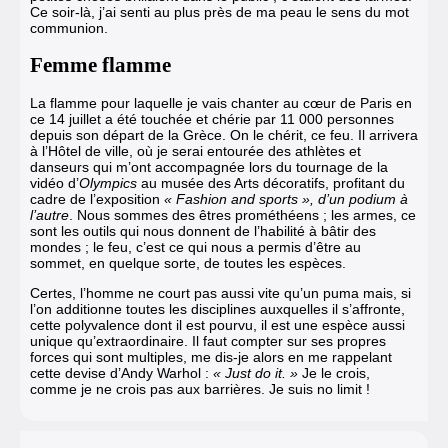
Ce soir-là, j’ai senti au plus près de ma peau le sens du mot
communion.
Femme flamme
La flamme
pour laquelle je vais chanter au cœur de Paris en
ce 14 juillet a été touchée et chérie par 11 000 personnes
depuis son départ de la Grèce. On le chérit, ce feu. Il arrivera
à l’Hôtel de ville, où je serai entourée des athlètes et
danseurs qui m’ont accompagnée lors du tournage de la
vidéo d’
Olympics
au musée des Arts décoratifs, profitant du
cadre de l’exposition
« Fashion and sports », d’un podium à
l’autre
. Nous sommes des êtres prométhéens ; les armes, ce
sont les outils qui nous donnent de l’habilité à bâtir des
mondes ; le feu, c’est ce qui nous a permis d’être au
sommet, en quelque sorte, de toutes les espèces.
Certes, l’homme ne court pas aussi vite qu’un puma mais, si
l’on additionne toutes les disciplines auxquelles il s’affronte,
cette polyvalence dont il est pourvu, il est une espèce aussi
unique qu’extraordinaire. Il faut compter sur ses propres
forces qui sont multiples, me dis-je alors en me rappelant
cette devise d’Andy Warhol :
« Just do it. »
Je le crois,
comme je ne crois pas aux barrières. Je suis no limit !