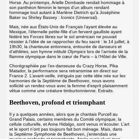
Horse. Au printemps, Arielle Dombasle rendait hommage à
son panthéon féminin le temps d’un album rendant
hommage tout autant à Marlène Dietrich qu’à Joséphine
Baker ou Shirley Bassey :
Iconics
(Universal).
Mais, née aux États-Unis de Français l’ayant élevée au
Mexique, l’éternelle petite-fille d’un fervent gaulliste ayant
fédéré les Forces libres sur le sol américain ne pouvait
résister à l’idée de se rapprocher du feu sacré : le 14 juillet, à
19h30, la chanteuse entonnera, entourée de danseurs et
d’athlètes, son hymne intitulé
Olympics
lors de l’arrivée de la
flamme olympique dans le cœur de Paris – à l’Hôtel de Ville.
Chorégraphiée par l’ex-danseuse du Crazy Horse, Pika
Matador, la performance sera retransmise en direct sur
France 2. L’avant-veille, intrigués par cette idée née sur les
harmonies de la
Septième
de Beethoven, nous avons
sollicité un rendez-vous avec la femme d’esprit plaisamment
vêtue comme une créature timburtonnienne. Extraits.
Beethoven, profond et triomphant
Il y a quelques années, alors que je chantais Purcell au
Grand Palais, certains membres du Comité olympique, la
cellule culturelle, et Anne Hidalgo, sont venus m’écouter. L’art
et le sport n’ont pas toujours fait bon ménage. Mais, dans
la
Septième Symphonie
de Beethoven, j’entendais une
musique profonde et triomphante. Après avoir réuni mes