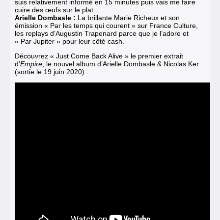
suis relativement informé en 15 minutes puis vais me faire
cuire des œufs sur le plat.
Arielle Dombasle :
La brillante Marie Richeux et son
émission « Par les temps qui courent » sur France Culture,
les replays d’Augustin Trapenard parce que je l’adore et
« Par Jupiter » pour leur côté cash.
Découvrez « Just Come Back Alive »
le premier extrait
d’
Empire
, le nouvel album d’Arielle Dombasle & Nicolas Ker
(sortie le 19 juin 2020) :