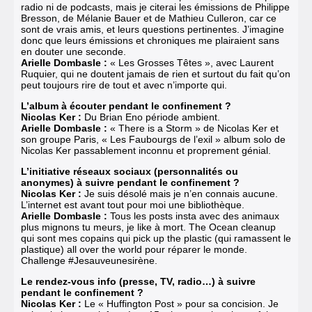
radio ni de podcasts, mais je citerai les émissions de Philippe
Bresson, de Mélanie Bauer et de Mathieu Culleron, car ce
sont de vrais amis, et leurs questions pertinentes. J’imagine
donc que leurs émissions et chroniques me plairaient sans
en douter une seconde.
Arielle Dombasle :
« Les Grosses Têtes », avec Laurent
Ruquier, qui ne doutent jamais de rien et surtout du fait qu’on
peut toujours rire de tout et avec n’importe qui.
L’album à écouter pendant le confinement ?
Nicolas Ker :
Du Brian Eno période ambient.
Arielle Dombasle :
« There is a Storm » de Nicolas Ker et
son groupe Paris, « Les Faubourgs de l’exil » album solo de
Nicolas Ker passablement inconnu et proprement génial.
L’initiative réseaux sociaux (personnalités ou
anonymes) à suivre pendant le confinement ?
Nicolas Ker :
Je suis désolé mais je n’en connais aucune.
L’internet est avant tout pour moi une bibliothèque.
Arielle Dombasle :
Tous les posts insta avec des animaux
plus mignons tu meurs, je like à mort.
The Ocean cleanup
qui sont mes copains qui pick up the plastic (qui ramassent le
plastique) all over the world pour réparer le monde.
Challenge #Jesauveunesirène.
Le rendez-vous info (presse, TV, radio…) à suivre
pendant le confinement ?
Nicolas Ker :
Le « Huffington Post » pour sa concision. Je