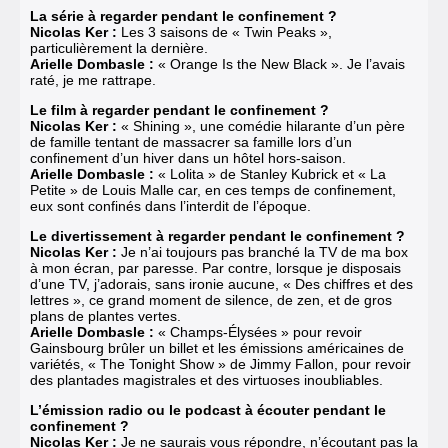
La série à regarder pendant le confinement ?
Nicolas Ker :
Les 3 saisons de « Twin Peaks »,
particulièrement la dernière.
Arielle Dombasle :
« Orange Is the New Black ». Je l’avais
raté, je me rattrape.
Le film à regarder pendant le confinement ?
Nicolas Ker :
« Shining », une comédie hilarante d’un père
de famille tentant de massacrer sa famille lors d’un
confinement d’un hiver dans un hôtel hors-saison.
Arielle Dombasle :
« Lolita » de Stanley Kubrick et « La
Petite » de Louis Malle car, en ces temps de confinement,
eux sont confinés dans l’interdit de l’époque.
Le divertissement à regarder pendant le confinement ?
Nicolas Ker :
Je n’ai toujours pas branché la TV de ma box
à mon écran, par paresse. Par contre, lorsque je disposais
d’une TV, j’adorais, sans ironie aucune, « Des chiffres et des
lettres », ce grand moment de silence, de zen, et de gros
plans de plantes vertes.
Arielle Dombasle :
« Champs-Élysées » pour revoir
Gainsbourg brûler un billet et les émissions américaines de
variétés, « The Tonight Show » de Jimmy Fallon, pour revoir
des plantades magistrales et des virtuoses inoubliables.
L’émission radio ou le podcast à écouter pendant le
confinement ?
Nicolas Ker :
Je ne saurais vous répondre, n’écoutant pas la