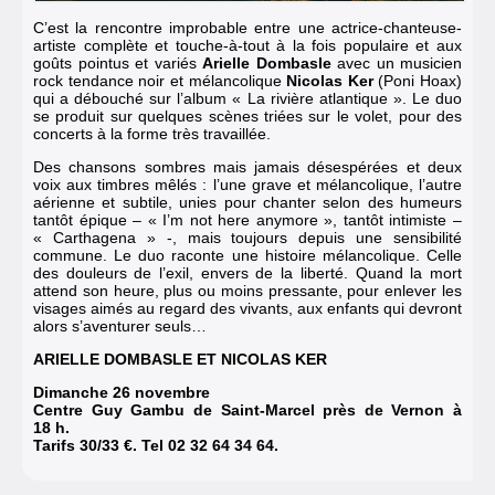
C’est la rencontre improbable entre une actrice-chanteuse-
artiste complète et touche-à-tout à la fois populaire et aux
goûts pointus et variés
Arielle Dombasle
avec un musicien
rock tendance noir et mélancolique
Nicolas Ker
(Poni Hoax)
qui a débouché sur l’album «
La rivière atlantique
». Le duo
se produit sur quelques scènes triées sur le volet, pour des
concerts à la forme très travaillée.
Des chansons sombres mais jamais désespérées et deux
voix aux timbres mêlés : l’une grave et mélancolique, l’autre
aérienne et subtile, unies pour chanter selon des humeurs
tantôt épique – «
I’m not here anymore
», tantôt intimiste –
«
Carthagena
» -, mais toujours depuis une sensibilité
commune. Le duo raconte une histoire mélancolique. Celle
des douleurs de l’exil, envers de la liberté. Quand la mort
attend son heure, plus ou moins pressante, pour enlever les
visages aimés au regard des vivants, aux enfants qui devront
alors s’aventurer seuls…
ARIELLE DOMBASLE ET NICOLAS KER
Dimanche 26
novembre
Centre Guy Gambu de Saint-Marcel près de Vernon à
18
h.
Tarifs 30/33
€. Tel 02 32
64
34
64.