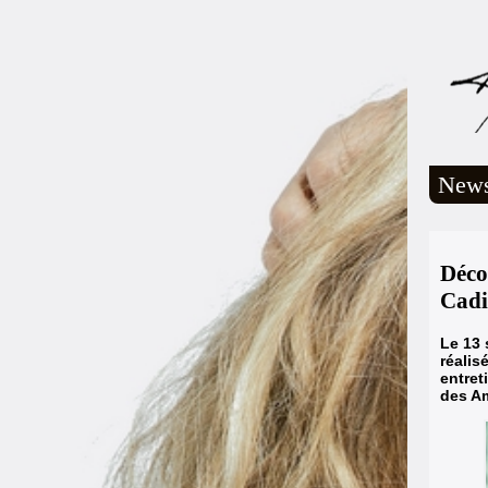
New
Déco
Cadi
Le 13 
réalis
entret
des Am