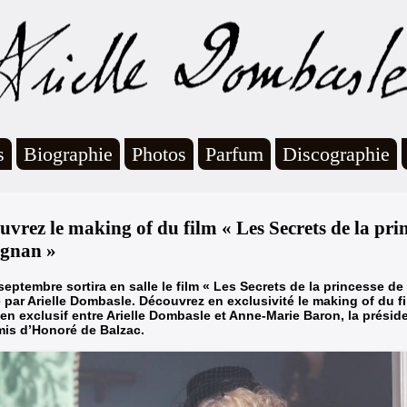
s
Biographie
Photos
Parfum
Discographie
uvrez le making of du film « Les Secrets de la pri
gnan »
septembre sortira en salle le film « Les Secrets de la princesse d
é par Arielle Dombasle. Découvrez en exclusivité le making of du f
ien exclusif entre Arielle Dombasle et Anne-Marie Baron, la présid
is d’Honoré de Balzac.