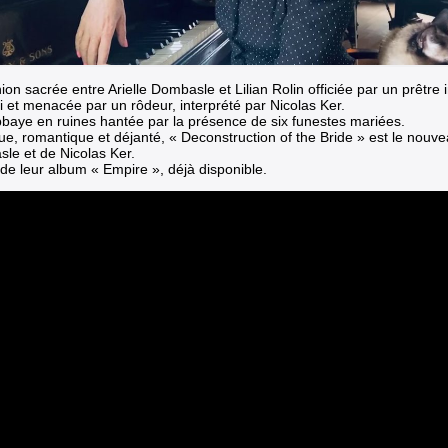
ion sacrée entre Arielle Dombasle et Lilian Rolin officiée par un prêtre
i et menacée par un rôdeur, interprété par Nicolas Ker.
baye en ruines hantée par la présence de six funestes mariées.
ue, romantique et déjanté,
« Deconstruction of the Bride »
est le nouvea
le et de Nicolas Ker.
 de leur album « Empire », déjà disponible.