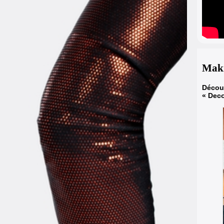
Maki
Découv
« Deco