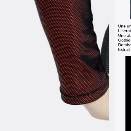
Une un
Liberat
Une ab
Gothiq
Dombas
Extrait