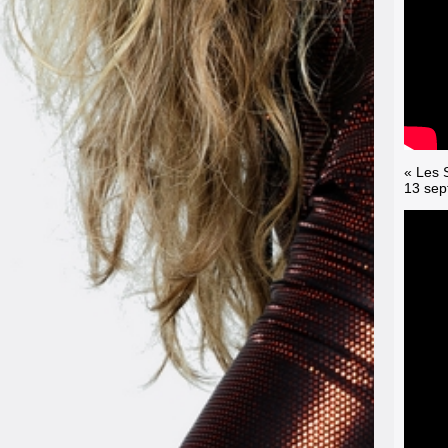
« Les 
13 sep