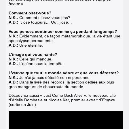
beaux.»
Comment osez-vous?
N.K.:
Comment n’osez-vous pas?
A.D.:
J’ose toujours… Oui, j’ose…
Vous pensez continuer comme ça pendant longtemps?
N.K.:
Evidemment, de façon métamorphique, la vie étant une
apocalypse permanente.
A.D.:
Une éternité.
L’image qui vous hante?
N.K.:
Celle qui manque.
A.D.:
L’océan sous la tempête.
L’œuvre que tout le monde adore et que vous détestez?
N.K.:
Je n’ai jamais détesté rien ni personne.
A.D.:
Dans le livre des records, la section dédiée aux plus
gros mangeurs de choucroute du monde.
Découvrez aussi « Just Come Back Alive », le nouveau clip
d’Arielle Dombasle et Nicolas Ker, premier extrait d’
Empire
(sortie en Juin) :