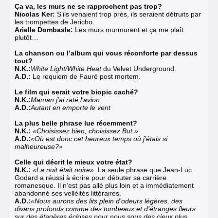
Ça va, les murs ne se rapprochent pas trop?
Nicolas Ker:
S’ils venaient trop près, ils seraient détruits par
les trompettes de Jericho.
Arielle Dombasle:
Les murs murmurent et ça me plaît
plutôt…
La chanson ou l’album qui vous réconforte par dessus
tout?
N.K.:
White Light/White Heat
du Velvet Underground.
A.D.:
Le requiem de Fauré post mortem.
Le film qui serait votre biopic caché?
N.K.:
Maman j’ai raté l’avion
A.D.:
Autant en emporte le vent
La plus belle phrase lue récemment?
N.K.:
«Choisissez bien, choisissez But.»
A.D.:
«Où est donc cet heureux temps où j’étais si
malheureuse?»
Celle qui décrit le mieux votre état?
N.K.:
«La nuit était noire».
La seule phrase que Jean-Luc
Godard a réussi à écrire pour débuter sa carrière
romanesque. Il n’est pas allé plus loin et a immédiatement
abandonné ses velléités littéraires.
A.D.:
«Nous aurons des lits plein d’odeurs légères, des
divans profonds comme des tombeaux et d’étranges fleurs
sur des étagères écloses pour nous sous des cieux plus