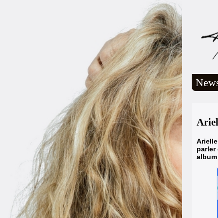
New
Arie
Ariell
parler
album