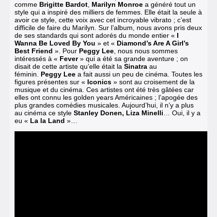
comme
Brigitte Bardot
,
Marilyn Monroe
a généré tout un
style qui a inspiré des milliers de femmes. Elle était la seule à
avoir ce style, cette voix avec cet incroyable vibrato ; c’est
difficile de faire du Marilyn. Sur l’album, nous avons pris deux
de ses standards qui sont adorés du monde entier «
I
Wanna Be Loved By You
» et «
Diamond’s Are A Girl’s
Best Friend
».
Pour
Peggy Lee
, nous nous sommes
intéressés à «
Fever
» qui a été sa grande aventure ; on
disait de cette artiste qu’elle était la
Sinatra
au
féminin.
Peggy Lee
a fait aussi un peu de cinéma.
Toutes les
figures présentes sur «
Iconics
» sont au croisement de la
musique et du cinéma. Ces artistes ont été très gâtées car
elles ont connu les golden years Américaines ; l’apogée des
plus grandes comédies musicales. Aujourd’hui, il n’y a plus
au cinéma ce style
Stanley Donen, Liza Minelli
… Oui, il y a
eu «
La la Land
»…