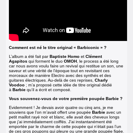
Comment est né le titre original « Barbiconic » ?
L’album a été fait par
Baptiste Homo
et
Clément
Agapitos
qui forment le duo
OMOH
, le process a été long
car nous avons voulu faire un revival qui restitue un son, une
saveur et une vérité de l’époque tout en revisitant ces
morceaux de manière Electro avec des synthés et des
guitares électriques. Au-delà de ces reprises,
Charly
Voodoo
; m’a proposé cette idée de titre original dédié
à
Barbie
qu’il a écrit et composé.
Vous souvenez-vous de votre première poupée Barbie ?
Evidemment ! Je devais avoir quatre ou cinq ans, je me
souviens que l’on m’avait offert une poupée
Barbie
avec un
petit maillot rayé noir et blanc, elle avait des cheveux longs
que j’ai immédiatement coiffés. J’ai instantanément été
emportée par le charme de cette poupée qui n’était pas l’un
de ces gros poupons qui pleure ou une grande poupée figée.