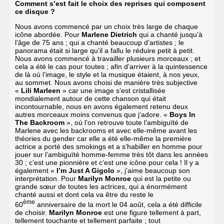
Comment s’est fait le choix des reprises qui composent
ce disque ?
Nous avons commencé par un choix très large de chaque
icône abordée. Pour
Marlene Dietrich
qui a chanté jusqu’à
l’âge de 75 ans ; qui a chanté beaucoup d’artistes ; le
panorama était si large qu’il a fallu le réduire petit à petit.
Nous avons commencé à travailler plusieurs morceaux ; et
cela a été le cas pour toutes ; afin d’arriver à la quintessence
de là où l’image, le style et la musique étaient, à nos yeux,
au sommet.
Nous avons choisi de manière très subjective
«
Lili Marleen
» car une image s’est cristallisée
mondialement autour de cette chanson qui était
incontournable, nous en avons également retenu deux
autres morceaux moins convenus que j’adore.
«
Boys In
The Backroom
», où l’on retrouve toute l’ambiguïté de
Marlene avec les backrooms et avec elle-même avant les
théories du gender car elle a été elle-même la première
actrice a porté des smokings et a s’habiller en homme pour
jouer sur l’ambiguïté homme-femme très tôt dans les années
30 ; c’est une pionnière et c’est une icône pour cela ! Il y a
également «
I’m Just A Gigolo
», j’aime beaucoup son
interprétation. Pour
Marilyn Monroe
qui est la petite ou
grande sœur de toutes les actrices, qui a énormément
chanté aussi et dont cela va être du reste le
ème
60
anniversaire de la mort le 04 août, cela a été difficile
de choisir.
Marilyn Monroe
est une figure tellement à part,
tellement touchante et tellement parfaite ; tout