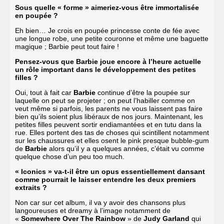
Sous quelle « forme » aimeriez-vous être immortalisée
en poupée ?
Eh bien… Je crois en poupée princesse conte de fée avec
une longue robe, une petite couronne et même une baguette
magique ; Barbie peut tout faire !
Pensez-vous que Barbie joue encore à l’heure actuelle
un rôle important dans le développement des petites
filles ?
Oui, tout à fait car
Barbie
continue d’être la poupée sur
laquelle on peut se projeter ; on peut l’habiller comme on
veut même si parfois, les parents ne vous laissent pas faire
bien qu’ils soient plus libéraux de nos jours. Maintenant, les
petites filles peuvent sortir endiamantées et en tutu dans la
rue. Elles portent des tas de choses qui scintillent notamment
sur les chaussures et elles osent le pink presque bubble-gum
de
Barbie
alors qu’il y a quelques années, c’était vu comme
quelque chose d’un peu too much.
« Iconics » va-t-il être un opus essentiellement dansant
comme pourrait le laisser entendre les deux premiers
extraits ?
Non car sur cet album, il va y avoir des chansons plus
langoureuses et dreamy à l’image notamment de
«
Somewhere Over The Rainbow
» de
Judy Garland
qui