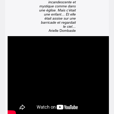
incandescente et
mystique comme dans
une église. Mais c’était
une enfant… Et elle
était assise sur une
barricade et regardait
le ciel…
Arielle Dombasle